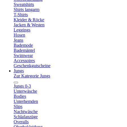
Sweatshirts
Shirts langarm
T-Shirts
Kleider & Röcke
Jacken & Westen
Leggings
Hosen
Jeans
Bademode
Bademäntel
Swimwear
Accessoires
Geschenkgutscheine
Jungs
Zur Kategorie Jungs
Jungs 0-3
Unterwäsche
Bodies
Unterhemden
Slips
Nachtwäsche
Schlafanzüge
Overalls
Oberbekleidung