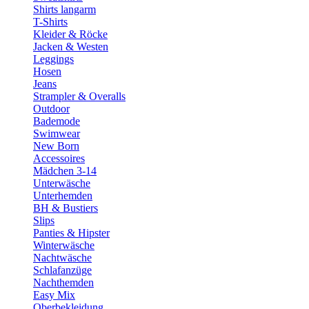
Shirts langarm
T-Shirts
Kleider & Röcke
Jacken & Westen
Leggings
Hosen
Jeans
Strampler & Overalls
Outdoor
Bademode
Swimwear
New Born
Accessoires
Mädchen 3-14
Unterwäsche
Unterhemden
BH & Bustiers
Slips
Panties & Hipster
Winterwäsche
Nachtwäsche
Schlafanzüge
Nachthemden
Easy Mix
Oberbekleidung