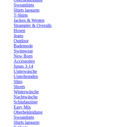
Sweatshirts
Shirts langarm
T-Shirts
Jacken & Westen
Strampler & Overalls
Hosen
Jeans
Outdoor
Bademode
Swimwear
New Born
Accessoires
Jungs 3-14
Unterwäsche
Unterhemden
Slips
Shorts
Winterwäsche
Nachtwäsche
Schlafanzüge
Easy Mix
Oberbekleidung
Sweatshirts
Shirts langarm