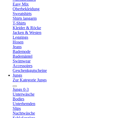
Easy Mix
Oberbekleidung
Sweatshirts
Shirts langarm
T-Shirts
Kleider & Röcke
Jacken & Westen
Leggings
Hosen
Jeans
Bademode
Bademäntel
Swimwear
Accessoires
Geschenkgutscheine
Jungs
Zur Kategorie Jungs
Jungs 0-3
Unterwäsche
Bodies
Unterhemden
Slips
Nachtwäsche
Schlafanzüge