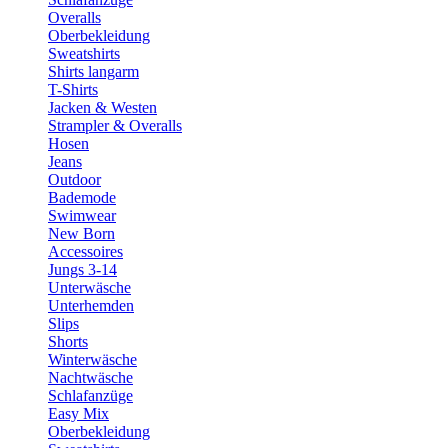
Overalls
Oberbekleidung
Sweatshirts
Shirts langarm
T-Shirts
Jacken & Westen
Strampler & Overalls
Hosen
Jeans
Outdoor
Bademode
Swimwear
New Born
Accessoires
Jungs 3-14
Unterwäsche
Unterhemden
Slips
Shorts
Winterwäsche
Nachtwäsche
Schlafanzüge
Easy Mix
Oberbekleidung