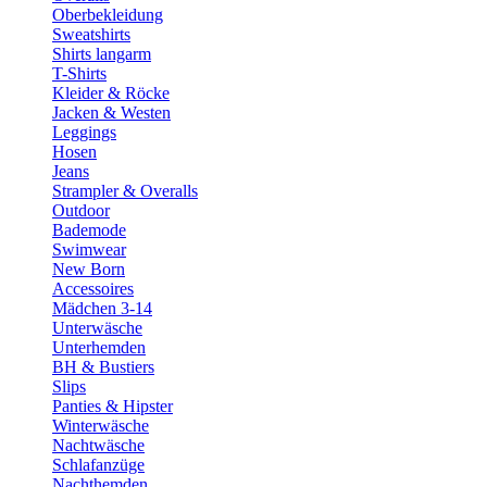
Oberbekleidung
Sweatshirts
Shirts langarm
T-Shirts
Kleider & Röcke
Jacken & Westen
Leggings
Hosen
Jeans
Strampler & Overalls
Outdoor
Bademode
Swimwear
New Born
Accessoires
Mädchen 3-14
Unterwäsche
Unterhemden
BH & Bustiers
Slips
Panties & Hipster
Winterwäsche
Nachtwäsche
Schlafanzüge
Nachthemden