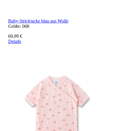
Baby-Strickjacke blau aus Wolle
Größe:
068
69,99 €
Details