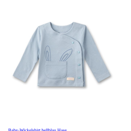
Baby-Wickelshirt hellblau Hase