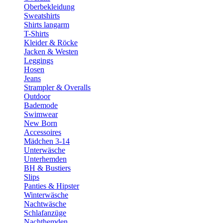
Oberbekleidung
Sweatshirts
Shirts langarm
T-Shirts
Kleider & Röcke
Jacken & Westen
Leggings
Hosen
Jeans
Strampler & Overalls
Outdoor
Bademode
Swimwear
New Born
Accessoires
Mädchen 3-14
Unterwäsche
Unterhemden
BH & Bustiers
Slips
Panties & Hipster
Winterwäsche
Nachtwäsche
Schlafanzüge
Nachthemden