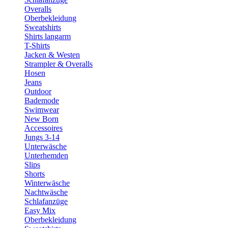
Overalls
Oberbekleidung
Sweatshirts
Shirts langarm
T-Shirts
Jacken & Westen
Strampler & Overalls
Hosen
Jeans
Outdoor
Bademode
Swimwear
New Born
Accessoires
Jungs 3-14
Unterwäsche
Unterhemden
Slips
Shorts
Winterwäsche
Nachtwäsche
Schlafanzüge
Easy Mix
Oberbekleidung