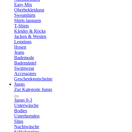
Easy Mix
Oberbekleidung
Sweatshirts
Shirts langarm
T-Shirts
Kleider & Röcke
Jacken & Westen
Leggings
Hosen
Jeans
Bademode
Bademäntel
Swimwear
Accessoires
Geschenkgutscheine
Jungs
Zur Kategorie Jungs
Jungs 0-3
Unterwäsche
Bodies
Unterhemden
Slips
Nachtwäsche
Schlafanzüge