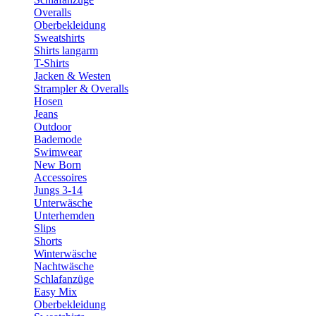
Overalls
Oberbekleidung
Sweatshirts
Shirts langarm
T-Shirts
Jacken & Westen
Strampler & Overalls
Hosen
Jeans
Outdoor
Bademode
Swimwear
New Born
Accessoires
Jungs 3-14
Unterwäsche
Unterhemden
Slips
Shorts
Winterwäsche
Nachtwäsche
Schlafanzüge
Easy Mix
Oberbekleidung