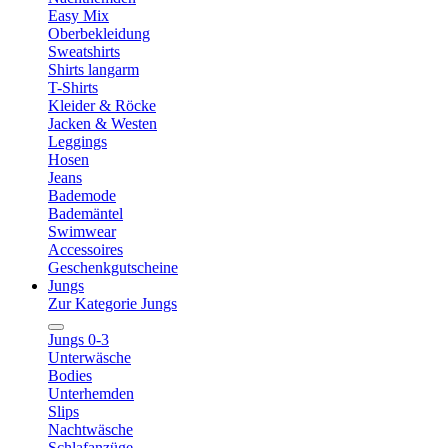
Easy Mix
Oberbekleidung
Sweatshirts
Shirts langarm
T-Shirts
Kleider & Röcke
Jacken & Westen
Leggings
Hosen
Jeans
Bademode
Bademäntel
Swimwear
Accessoires
Geschenkgutscheine
Jungs
Zur Kategorie Jungs
Jungs 0-3
Unterwäsche
Bodies
Unterhemden
Slips
Nachtwäsche
Schlafanzüge