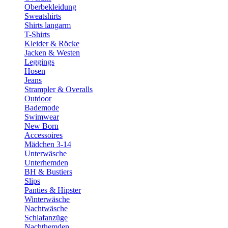
Oberbekleidung
Sweatshirts
Shirts langarm
T-Shirts
Kleider & Röcke
Jacken & Westen
Leggings
Hosen
Jeans
Strampler & Overalls
Outdoor
Bademode
Swimwear
New Born
Accessoires
Mädchen 3-14
Unterwäsche
Unterhemden
BH & Bustiers
Slips
Panties & Hipster
Winterwäsche
Nachtwäsche
Schlafanzüge
Nachthemden