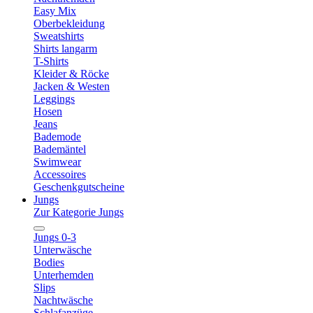
Easy Mix
Oberbekleidung
Sweatshirts
Shirts langarm
T-Shirts
Kleider & Röcke
Jacken & Westen
Leggings
Hosen
Jeans
Bademode
Bademäntel
Swimwear
Accessoires
Geschenkgutscheine
Jungs
Zur Kategorie Jungs
Jungs 0-3
Unterwäsche
Bodies
Unterhemden
Slips
Nachtwäsche
Schlafanzüge