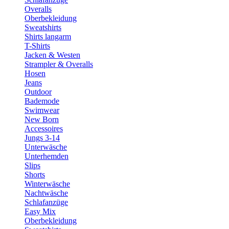
Overalls
Oberbekleidung
Sweatshirts
Shirts langarm
T-Shirts
Jacken & Westen
Strampler & Overalls
Hosen
Jeans
Outdoor
Bademode
Swimwear
New Born
Accessoires
Jungs 3-14
Unterwäsche
Unterhemden
Slips
Shorts
Winterwäsche
Nachtwäsche
Schlafanzüge
Easy Mix
Oberbekleidung