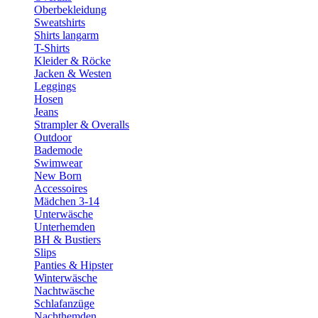
Oberbekleidung
Sweatshirts
Shirts langarm
T-Shirts
Kleider & Röcke
Jacken & Westen
Leggings
Hosen
Jeans
Strampler & Overalls
Outdoor
Bademode
Swimwear
New Born
Accessoires
Mädchen 3-14
Unterwäsche
Unterhemden
BH & Bustiers
Slips
Panties & Hipster
Winterwäsche
Nachtwäsche
Schlafanzüge
Nachthemden