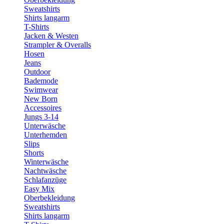
Sweatshirts
Shirts langarm
T-Shirts
Jacken & Westen
Strampler & Overalls
Hosen
Jeans
Outdoor
Bademode
Swimwear
New Born
Accessoires
Jungs 3-14
Unterwäsche
Unterhemden
Slips
Shorts
Winterwäsche
Nachtwäsche
Schlafanzüge
Easy Mix
Oberbekleidung
Sweatshirts
Shirts langarm