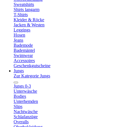
Sweatshirts
Shirts langarm
T-Shirts
Kleider & Röcke
Jacken & Westen
Leggings
Hosen
Jeans
Bademode
Bademäntel
Swimwear
Accessoires
Geschenkgutscheine
Jungs
Zur Kategorie Jungs
Jungs 0-3
Unterwäsche
Bodies
Unterhemden
Slips
Nachtwäsche
Schlafanzüge
Overalls
Oberbekleidung