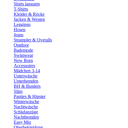
Shirts langarm
T-Shirts
Kleider & Röcke
Jacken & Westen
Leggings
Hosen
Jeans
Strampler & Overalls
Outdoor
Bademode
Swimwear
New Born
Accessoires
Mädchen 3-14
Unterwäsche
Unterhemden
BH & Bustiers
Slips
Panties & Hipster
Winterwäsche
Nachtwäsche
Schlafanzüge
Nachthemden
Easy Mix
Oberbekleidung