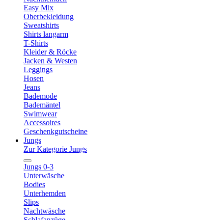
Easy Mix
Oberbekleidung
Sweatshirts
Shirts langarm
T-Shirts
Kleider & Röcke
Jacken & Westen
Leggings
Hosen
Jeans
Bademode
Bademäntel
Swimwear
Accessoires
Geschenkgutscheine
Jungs
Zur Kategorie Jungs
Jungs 0-3
Unterwäsche
Bodies
Unterhemden
Slips
Nachtwäsche
Schlafanzüge