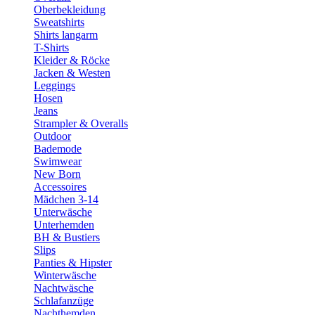
Oberbekleidung
Sweatshirts
Shirts langarm
T-Shirts
Kleider & Röcke
Jacken & Westen
Leggings
Hosen
Jeans
Strampler & Overalls
Outdoor
Bademode
Swimwear
New Born
Accessoires
Mädchen 3-14
Unterwäsche
Unterhemden
BH & Bustiers
Slips
Panties & Hipster
Winterwäsche
Nachtwäsche
Schlafanzüge
Nachthemden