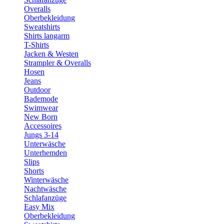
Overalls
Oberbekleidung
Sweatshirts
Shirts langarm
T-Shirts
Jacken & Westen
Strampler & Overalls
Hosen
Jeans
Outdoor
Bademode
Swimwear
New Born
Accessoires
Jungs 3-14
Unterwäsche
Unterhemden
Slips
Shorts
Winterwäsche
Nachtwäsche
Schlafanzüge
Easy Mix
Oberbekleidung