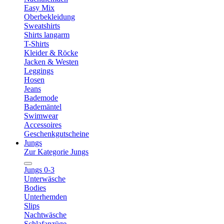
Easy Mix
Oberbekleidung
Sweatshirts
Shirts langarm
T-Shirts
Kleider & Röcke
Jacken & Westen
Leggings
Hosen
Jeans
Bademode
Bademäntel
Swimwear
Accessoires
Geschenkgutscheine
Jungs
Zur Kategorie Jungs
Jungs 0-3
Unterwäsche
Bodies
Unterhemden
Slips
Nachtwäsche
Schlafanzüge