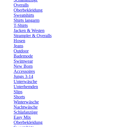
Overalls
Oberbekleidung
Sweatshirts
Shirts langarm
T-Shirts
Jacken & Westen
Strampler & Overalls
Hosen
Jeans
Outdoor
Bademode
Swimwear
New Born
Accessoires
Jungs 3-14
Unterwäsche
Unterhemden
Slips
Shorts
Winterwäsche
Nachtwäsche
Schlafanzüge
Easy Mix
Oberbekleidung