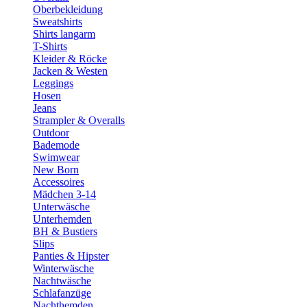
Oberbekleidung
Sweatshirts
Shirts langarm
T-Shirts
Kleider & Röcke
Jacken & Westen
Leggings
Hosen
Jeans
Strampler & Overalls
Outdoor
Bademode
Swimwear
New Born
Accessoires
Mädchen 3-14
Unterwäsche
Unterhemden
BH & Bustiers
Slips
Panties & Hipster
Winterwäsche
Nachtwäsche
Schlafanzüge
Nachthemden