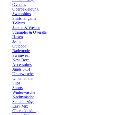
Overalls
Oberbekleidung
Sweatshirts
Shirts langarm
T-Shirts
Jacken & Westen
Strampler & Overalls
Hosen
Jeans
Outdoor
Bademode
Swimwear
New Born
Accessoires
Jungs 3-14
Unterwäsche
Unterhemden
Slips
Shorts
Winterwäsche
Nachtwäsche
Schlafanzüge
Easy Mix
Oberbekleidung