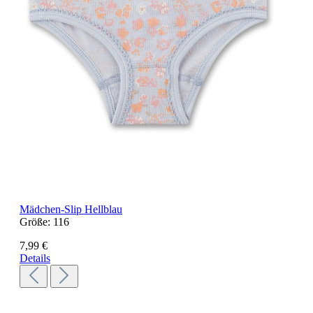
Mädchen-Slip Hellblau
Größe:
116
7,99 €
Details