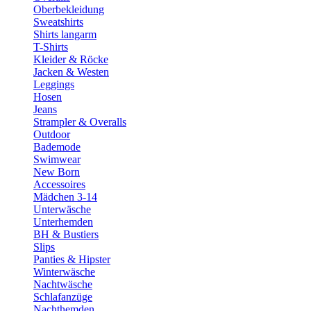
Oberbekleidung
Sweatshirts
Shirts langarm
T-Shirts
Kleider & Röcke
Jacken & Westen
Leggings
Hosen
Jeans
Strampler & Overalls
Outdoor
Bademode
Swimwear
New Born
Accessoires
Mädchen 3-14
Unterwäsche
Unterhemden
BH & Bustiers
Slips
Panties & Hipster
Winterwäsche
Nachtwäsche
Schlafanzüge
Nachthemden