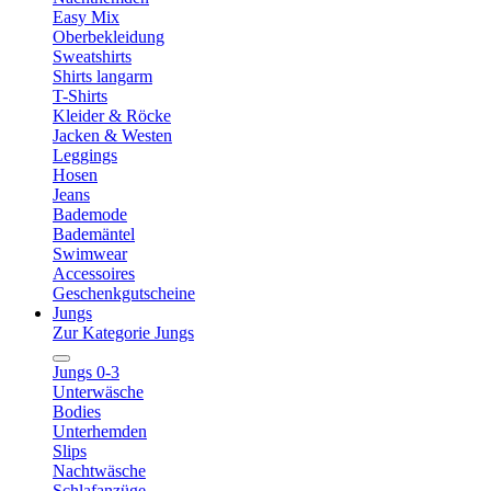
Easy Mix
Oberbekleidung
Sweatshirts
Shirts langarm
T-Shirts
Kleider & Röcke
Jacken & Westen
Leggings
Hosen
Jeans
Bademode
Bademäntel
Swimwear
Accessoires
Geschenkgutscheine
Jungs
Zur Kategorie Jungs
Jungs 0-3
Unterwäsche
Bodies
Unterhemden
Slips
Nachtwäsche
Schlafanzüge