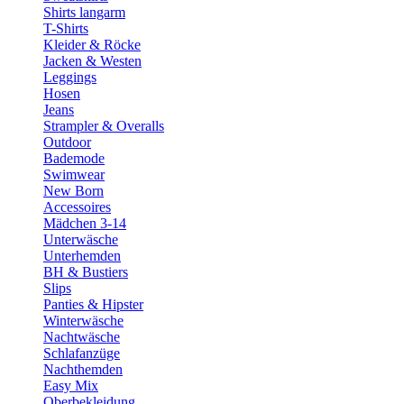
Shirts langarm
T-Shirts
Kleider & Röcke
Jacken & Westen
Leggings
Hosen
Jeans
Strampler & Overalls
Outdoor
Bademode
Swimwear
New Born
Accessoires
Mädchen 3-14
Unterwäsche
Unterhemden
BH & Bustiers
Slips
Panties & Hipster
Winterwäsche
Nachtwäsche
Schlafanzüge
Nachthemden
Easy Mix
Oberbekleidung