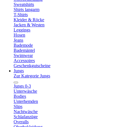
Sweatshirts
Shirts langarm
T-Shirts
Kleider & Röcke
Jacken & Westen
Leggings
Hosen
Jeans
Bademode
Bademäntel
Swimwear
Accessoires
Geschenkgutscheine
Jungs
Zur Kategorie Jungs
Jungs 0-3
Unterwäsche
Bodies
Unterhemden
Slips
Nachtwäsche
Schlafanzüge
Overalls
Oberbekleidung