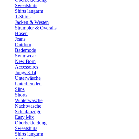
Sweatshirts
Shirts langarm
T-Shirts
Jacken & Westen
Strampler & Overalls
Hosen
Jeans
Outdoor
Bademode
Swimwear
New Born
Accessoires
Jungs 3-14
Unterwäsche
Unterhemden
Slips
Shorts
Winterwäsche
Nachtwäsche
Schlafanzüge
Easy Mix
Oberbekleidung
Sweatshirts
Shirts langarm