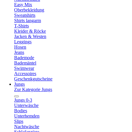
Easy Mix
Oberbekleidung
Sweatshirts
Shirts langarm
T-Shirts
Kleider & Röcke
Jacken & Westen
Leggings
Hosen
Jeans
Bademode
Bademäntel
Swimwear
Accessoires
Geschenkgutscheine
Jungs
Zur Kategorie Jungs
Jungs 0-3
Unterwäsche
Bodies
Unterhemden
Slips
Nachtwäsche
Schlafanzüge