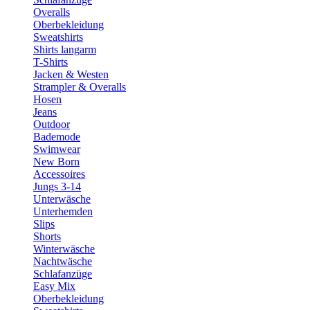
Overalls
Oberbekleidung
Sweatshirts
Shirts langarm
T-Shirts
Jacken & Westen
Strampler & Overalls
Hosen
Jeans
Outdoor
Bademode
Swimwear
New Born
Accessoires
Jungs 3-14
Unterwäsche
Unterhemden
Slips
Shorts
Winterwäsche
Nachtwäsche
Schlafanzüge
Easy Mix
Oberbekleidung