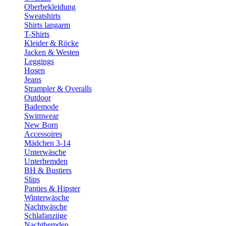
Oberbekleidung
Sweatshirts
Shirts langarm
T-Shirts
Kleider & Röcke
Jacken & Westen
Leggings
Hosen
Jeans
Strampler & Overalls
Outdoor
Bademode
Swimwear
New Born
Accessoires
Mädchen 3-14
Unterwäsche
Unterhemden
BH & Bustiers
Slips
Panties & Hipster
Winterwäsche
Nachtwäsche
Schlafanzüge
Nachthemden