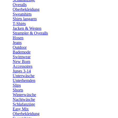
Overalls
Oberbekleidung
Sweatshirts
Shirts langarm
T-Shirts
Jacken & Westen
Strampler & Overalls
Hosen
Jeans
Outdoor
Bademode
Swimwear
New Born
Accessoires
Jungs 3-14
Unterwäsche
Unterhemden
Slips
Shorts
Winterwäsche
Nachtwäsche
Schlafanzüge
Easy Mix
Oberbekleidung