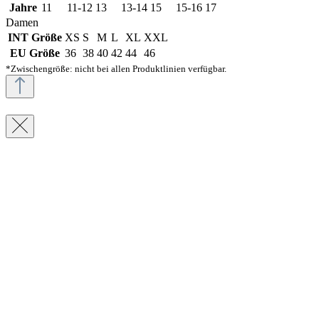
Jahre
11
11-12
13
13-14
15
15-16
17
Damen
INT Größe
XS
S
M
L
XL
XXL
EU Größe
36
38
40
42
44
46
*Zwischengröße: nicht bei allen Produktlinien verfügbar.