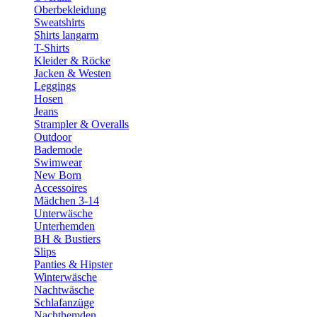
Oberbekleidung
Sweatshirts
Shirts langarm
T-Shirts
Kleider & Röcke
Jacken & Westen
Leggings
Hosen
Jeans
Strampler & Overalls
Outdoor
Bademode
Swimwear
New Born
Accessoires
Mädchen 3-14
Unterwäsche
Unterhemden
BH & Bustiers
Slips
Panties & Hipster
Winterwäsche
Nachtwäsche
Schlafanzüge
Nachthemden