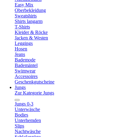
Easy Mix
Oberbekleidung
Sweatshirts
Shirts langarm
T-Shirts
Kleider & Röcke
Jacken & Westen
Leggings
Hosen
Jeans
Bademode
Bademäntel
Swimwear
Accessoires
Geschenkgutscheine
Jungs
Zur Kategorie Jungs
Jungs 0-3
Unterwäsche
Bodies
Unterhemden
Slips
Nachtwäsche
Schlafanzüge