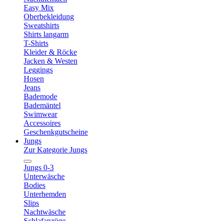
Easy Mix
Oberbekleidung
Sweatshirts
Shirts langarm
T-Shirts
Kleider & Röcke
Jacken & Westen
Leggings
Hosen
Jeans
Bademode
Bademäntel
Swimwear
Accessoires
Geschenkgutscheine
Jungs
Zur Kategorie Jungs
Jungs 0-3
Unterwäsche
Bodies
Unterhemden
Slips
Nachtwäsche
Schlafanzüge