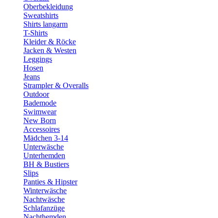
Oberbekleidung
Sweatshirts
Shirts langarm
T-Shirts
Kleider & Röcke
Jacken & Westen
Leggings
Hosen
Jeans
Strampler & Overalls
Outdoor
Bademode
Swimwear
New Born
Accessoires
Mädchen 3-14
Unterwäsche
Unterhemden
BH & Bustiers
Slips
Panties & Hipster
Winterwäsche
Nachtwäsche
Schlafanzüge
Nachthemden