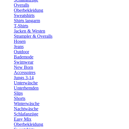
Overalls
Oberbekleidung
Sweatshirts
Shirts langarm
T-Shirts
Jacken & Westen
Strampler & Overalls
Hosen
Jeans
Outdoor
Bademode
Swimwear
New Born
Accessoires
Jungs 3-14
Unterwäsche
Unterhemden
Slips
Shorts
Winterwäsche
Nachtwäsche
Schlafanzüge
Easy Mix
Oberbekleidung