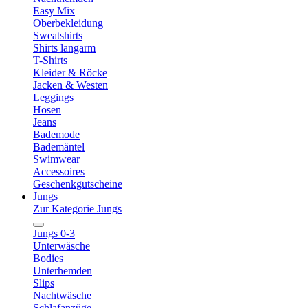
Easy Mix
Oberbekleidung
Sweatshirts
Shirts langarm
T-Shirts
Kleider & Röcke
Jacken & Westen
Leggings
Hosen
Jeans
Bademode
Bademäntel
Swimwear
Accessoires
Geschenkgutscheine
Jungs
Zur Kategorie Jungs
Jungs 0-3
Unterwäsche
Bodies
Unterhemden
Slips
Nachtwäsche
Schlafanzüge