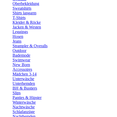
Oberbekleidung
Sweatshirts
Shirts langarm
T-Shirts
Kleider & Röcke
Jacken & Westen
Leggings
Hosen
Jeans
Strampler & Overalls
Outdoor
Bademode
Swimwear
New Born
Accessoires
Mädchen 3-14
Unterwäsche
Unterhemden
BH & Bustiers
Slips
Panties & Hipster
Winterwäsche
Nachtwäsche
Schlafanzüge
Nachthemden