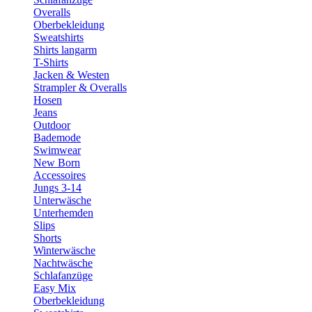
Overalls
Oberbekleidung
Sweatshirts
Shirts langarm
T-Shirts
Jacken & Westen
Strampler & Overalls
Hosen
Jeans
Outdoor
Bademode
Swimwear
New Born
Accessoires
Jungs 3-14
Unterwäsche
Unterhemden
Slips
Shorts
Winterwäsche
Nachtwäsche
Schlafanzüge
Easy Mix
Oberbekleidung