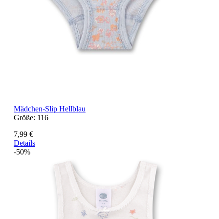
Mädchen-Slip Hellblau
Größe:
116
7,99 €
Details
-50%