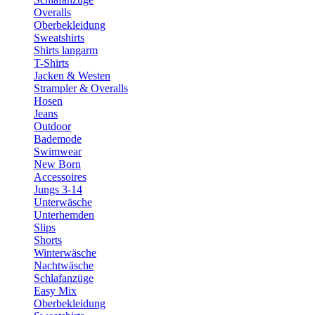
Overalls
Oberbekleidung
Sweatshirts
Shirts langarm
T-Shirts
Jacken & Westen
Strampler & Overalls
Hosen
Jeans
Outdoor
Bademode
Swimwear
New Born
Accessoires
Jungs 3-14
Unterwäsche
Unterhemden
Slips
Shorts
Winterwäsche
Nachtwäsche
Schlafanzüge
Easy Mix
Oberbekleidung