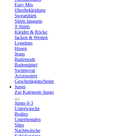
Easy Mix
Oberbekleidung
Sweatshirts
Shirts langarm
T-Shirts
Kleider & Röcke
Jacken & Westen
Leggings
Hosen
Jeans
Bademode
Bademäntel
Swimwear
Accessoires
Geschenkgutscheine
Jungs
Zur Kategorie Jungs
Jungs 0-3
Unterwäsche
Bodies
Unterhemden
Slips
Nachtwäsche
Schlafanzüge