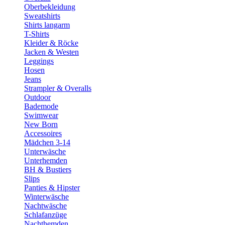
Oberbekleidung
Sweatshirts
Shirts langarm
T-Shirts
Kleider & Röcke
Jacken & Westen
Leggings
Hosen
Jeans
Strampler & Overalls
Outdoor
Bademode
Swimwear
New Born
Accessoires
Mädchen 3-14
Unterwäsche
Unterhemden
BH & Bustiers
Slips
Panties & Hipster
Winterwäsche
Nachtwäsche
Schlafanzüge
Nachthemden