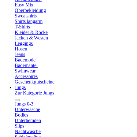
Easy Mix
Oberbekleidung
Sweatshirts
Shirts langarm
T-Shirts
Kleider & Röcke
Jacken & Westen
Leggings
Hosen
Jeans
Bademode
Bademäntel
Swimwear
Accessoires
Geschenkgutscheine
Jungs
Zur Kategorie Jungs
Jungs 0-3
Unterwäsche
Bodies
Unterhemden
Slips
Nachtwäsche
Schlafanzüge