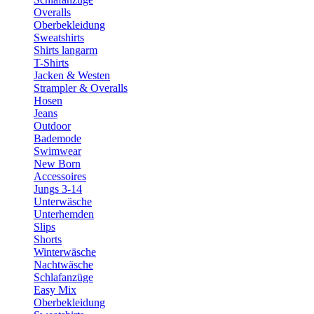
Overalls
Oberbekleidung
Sweatshirts
Shirts langarm
T-Shirts
Jacken & Westen
Strampler & Overalls
Hosen
Jeans
Outdoor
Bademode
Swimwear
New Born
Accessoires
Jungs 3-14
Unterwäsche
Unterhemden
Slips
Shorts
Winterwäsche
Nachtwäsche
Schlafanzüge
Easy Mix
Oberbekleidung