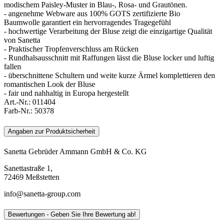
modischem Paisley-Muster in Blau-, Rosa- und Grautönen.
- angenehme Webware aus 100% GOTS zertifizierte Bio
Baumwolle garantiert ein hervorragendes Tragegefühl
- hochwertige Verarbeitung der Bluse zeigt die einzigartige Qualität
von Sanetta
- Praktischer Tropfenverschluss am Rücken
- Rundhalsausschnitt mit Raffungen lässt die Bluse locker und luftig
fallen
- überschnittene Schultern und weite kurze Ärmel komplettieren den
romantischen Look der Bluse
- fair und nahhaltig in Europa hergestellt
Art.-Nr.:
011404
Farb-Nr.:
50378
Angaben zur Produktsicherheit
Sanetta Gebrüder Ammann GmbH & Co. KG
Sanettastraße 1,
72469 Meßstetten
info@sanetta-group.com
Bewertungen - Geben Sie Ihre Bewertung ab!