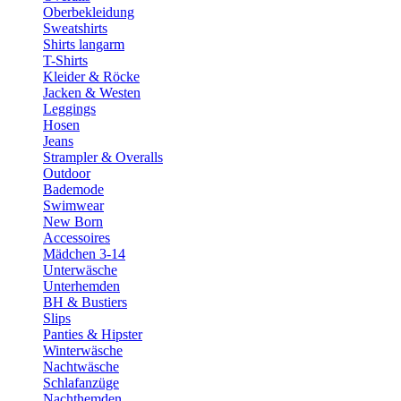
Oberbekleidung
Sweatshirts
Shirts langarm
T-Shirts
Kleider & Röcke
Jacken & Westen
Leggings
Hosen
Jeans
Strampler & Overalls
Outdoor
Bademode
Swimwear
New Born
Accessoires
Mädchen 3-14
Unterwäsche
Unterhemden
BH & Bustiers
Slips
Panties & Hipster
Winterwäsche
Nachtwäsche
Schlafanzüge
Nachthemden