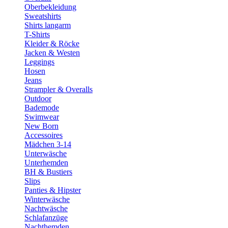
Oberbekleidung
Sweatshirts
Shirts langarm
T-Shirts
Kleider & Röcke
Jacken & Westen
Leggings
Hosen
Jeans
Strampler & Overalls
Outdoor
Bademode
Swimwear
New Born
Accessoires
Mädchen 3-14
Unterwäsche
Unterhemden
BH & Bustiers
Slips
Panties & Hipster
Winterwäsche
Nachtwäsche
Schlafanzüge
Nachthemden