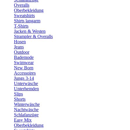
Overalls
Oberbekleidung
Sweatshirts
Shirts langarm
T-Shirts
Jacken & Westen
Strampler & Overalls
Hosen
Jeans
Outdoor
Bademode
Swimwear
New Born
Accessoires
Jungs 3-14
Unterwäsche
Unterhemden
Slips
Shorts
Winterwäsche
Nachtwäsche
Schlafanzüge
Easy Mix
Oberbekleidung