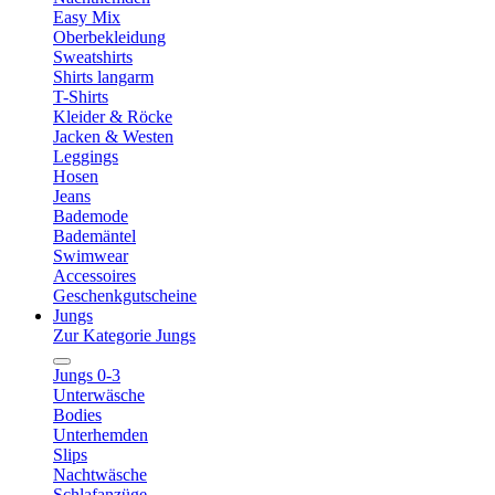
Easy Mix
Oberbekleidung
Sweatshirts
Shirts langarm
T-Shirts
Kleider & Röcke
Jacken & Westen
Leggings
Hosen
Jeans
Bademode
Bademäntel
Swimwear
Accessoires
Geschenkgutscheine
Jungs
Zur Kategorie Jungs
Jungs 0-3
Unterwäsche
Bodies
Unterhemden
Slips
Nachtwäsche
Schlafanzüge