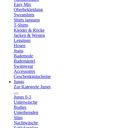
Easy Mix
Oberbekleidung
Sweatshirts
Shirts langarm
T-Shirts
Kleider & Röcke
Jacken & Westen
Leggings
Hosen
Jeans
Bademode
Bademäntel
Swimwear
Accessoires
Geschenkgutscheine
Jungs
Zur Kategorie Jungs
Jungs 0-3
Unterwäsche
Bodies
Unterhemden
Slips
Nachtwäsche
Schlafanzüge