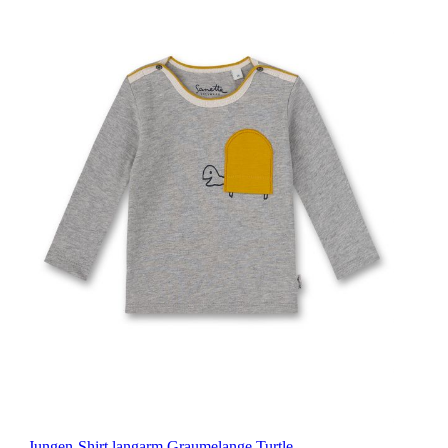
Jungen-Shirt langarm Graumelange Turtle