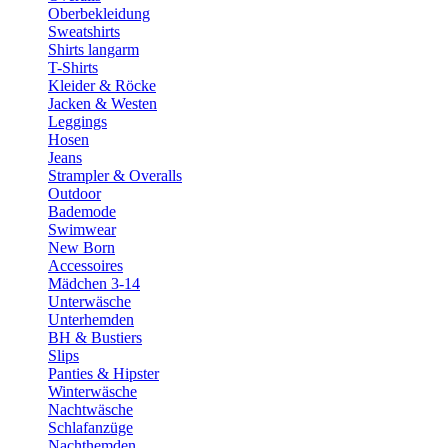
Oberbekleidung
Sweatshirts
Shirts langarm
T-Shirts
Kleider & Röcke
Jacken & Westen
Leggings
Hosen
Jeans
Strampler & Overalls
Outdoor
Bademode
Swimwear
New Born
Accessoires
Mädchen 3-14
Unterwäsche
Unterhemden
BH & Bustiers
Slips
Panties & Hipster
Winterwäsche
Nachtwäsche
Schlafanzüge
Nachthemden