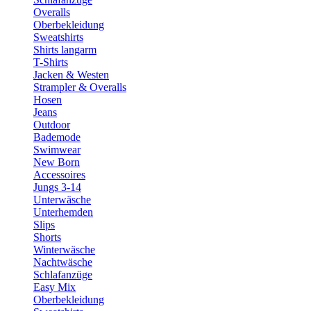
Overalls
Oberbekleidung
Sweatshirts
Shirts langarm
T-Shirts
Jacken & Westen
Strampler & Overalls
Hosen
Jeans
Outdoor
Bademode
Swimwear
New Born
Accessoires
Jungs 3-14
Unterwäsche
Unterhemden
Slips
Shorts
Winterwäsche
Nachtwäsche
Schlafanzüge
Easy Mix
Oberbekleidung