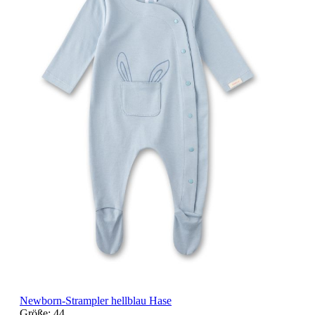
Newborn-Strampler hellblau Hase
Größe:
44