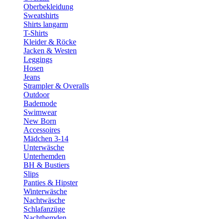
Oberbekleidung
Sweatshirts
Shirts langarm
T-Shirts
Kleider & Röcke
Jacken & Westen
Leggings
Hosen
Jeans
Strampler & Overalls
Outdoor
Bademode
Swimwear
New Born
Accessoires
Mädchen 3-14
Unterwäsche
Unterhemden
BH & Bustiers
Slips
Panties & Hipster
Winterwäsche
Nachtwäsche
Schlafanzüge
Nachthemden