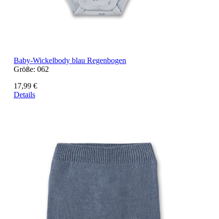
Baby-Wickelbody blau Regenbogen
Größe:
062
17,99 €
Details