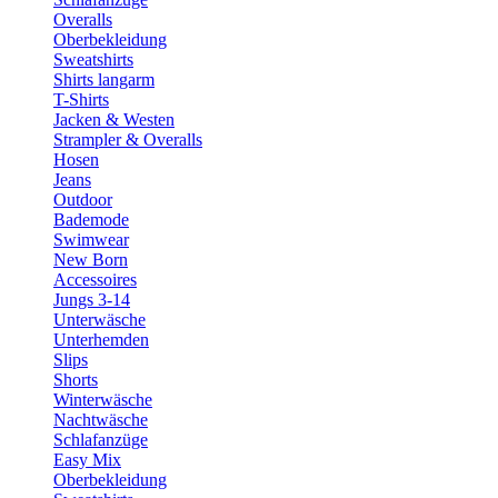
Overalls
Oberbekleidung
Sweatshirts
Shirts langarm
T-Shirts
Jacken & Westen
Strampler & Overalls
Hosen
Jeans
Outdoor
Bademode
Swimwear
New Born
Accessoires
Jungs 3-14
Unterwäsche
Unterhemden
Slips
Shorts
Winterwäsche
Nachtwäsche
Schlafanzüge
Easy Mix
Oberbekleidung