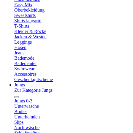
Easy Mix
Oberbekleidung
Sweatshirts
Shirts langarm
T-Shirts
Kleider & Röcke
Jacken & Westen
Leggings
Hosen
Jeans
Bademode
Bademäntel
Swimwear
Accessoires
Geschenkgutscheine
Jungs
Zur Kategorie Jungs
Jungs 0-3
Unterwäsche
Bodies
Unterhemden
Slips
Nachtwäsche
Schlafanzüge