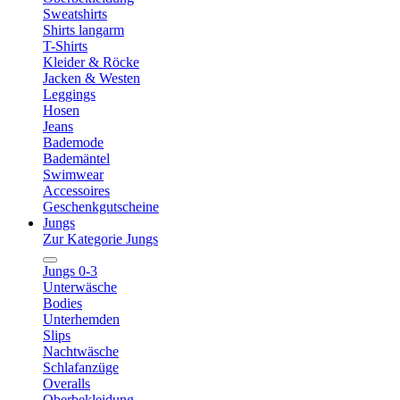
Sweatshirts
Shirts langarm
T-Shirts
Kleider & Röcke
Jacken & Westen
Leggings
Hosen
Jeans
Bademode
Bademäntel
Swimwear
Accessoires
Geschenkgutscheine
Jungs
Zur Kategorie Jungs
Jungs 0-3
Unterwäsche
Bodies
Unterhemden
Slips
Nachtwäsche
Schlafanzüge
Overalls
Oberbekleidung