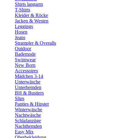
Shirts langarm
T-Shirts
Kleider & Röcke
Jacken & Westen
Leggings
Hosen
Jeans
Strampler & Overalls
Outdoor
Bademode
Swimwear
New Born
Accessoires
Mädchen 3-14
Unterwäsche
Unterhemden
BH & Bustiers
Slips
Panties & Hipster
Winterwäsche
Nachtwäsche
Schlafanzüge
Nachthemden
Easy Mix
Oberbekleidung