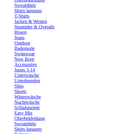
Sweatshirts
Shirts langarm
T-Shirts
Jacken & Westen
Strampler & Overalls
Hosen
Jeans
Outdoor
Bademode
Swimwear
New Born
Accessoires
Jungs 3-14
Unterwäsche
Unterhemden
Slips
Shorts
Winterwäsche
Nachtwäsche
Schlafanzüge
Easy Mix
Oberbekleidung
Sweatshirts
Shirts langarm