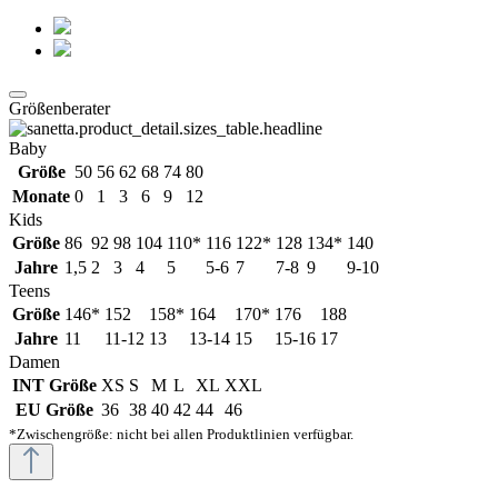
Größenberater
Baby
Größe
50
56
62
68
74
80
Monate
0
1
3
6
9
12
Kids
Größe
86
92
98
104
110*
116
122*
128
134*
140
Jahre
1,5
2
3
4
5
5-6
7
7-8
9
9-10
Teens
Größe
146*
152
158*
164
170*
176
188
Jahre
11
11-12
13
13-14
15
15-16
17
Damen
INT Größe
XS
S
M
L
XL
XXL
EU Größe
36
38
40
42
44
46
*Zwischengröße: nicht bei allen Produktlinien verfügbar.