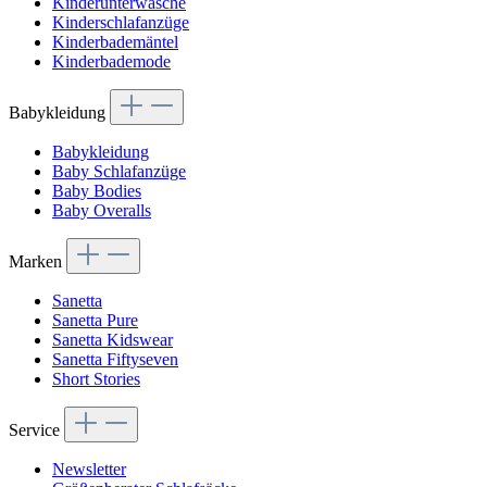
Kinderunterwäsche
Kinderschlafanzüge
Kinderbademäntel
Kinderbademode
Babykleidung
Babykleidung
Baby Schlafanzüge
Baby Bodies
Baby Overalls
Marken
Sanetta
Sanetta Pure
Sanetta Kidswear
Sanetta Fiftyseven
Short Stories
Service
Newsletter