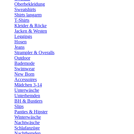
Oberbekleidung
Sweatshirts
Shirts langarm
T-Shirts
Kleider & Röcke
Jacken & Westen
Leggings
Hosen
Jeans
Strampler & Overalls
Outdoor
Bademode
Swimwear
New Born
Accessoires
Mädchen 3-14
Unterwäsche
Unterhemden
BH & Bustiers
Slips
Panties & Hipster
Winterwäsche
Nachtwäsche
Schlafanzüge
Nachthemden