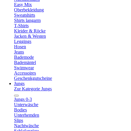
Easy Mix
Oberbekleidung
Sweatshirts
Shirts langarm
T-Shirts
Kleider & Röcke
Jacken & Westen
Leggings
Hosen
Jeans
Bademode
Bademäntel
Swimwear
Accessoires
Geschenkgutscheine
Jungs
Zur Kategorie Jungs
Jungs 0-3
Unterwäsche
Bodies
Unterhemden
Slips
Nachtwäsche
Schlafanzüge