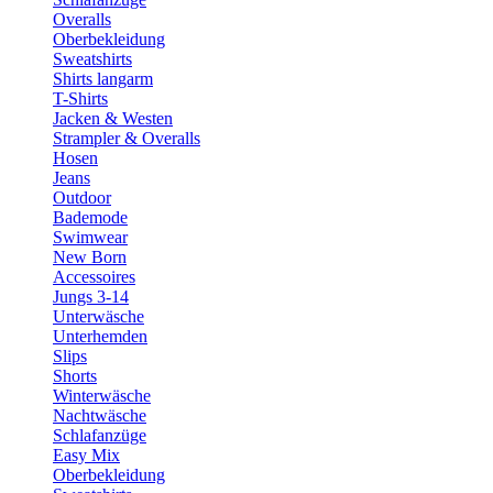
Overalls
Oberbekleidung
Sweatshirts
Shirts langarm
T-Shirts
Jacken & Westen
Strampler & Overalls
Hosen
Jeans
Outdoor
Bademode
Swimwear
New Born
Accessoires
Jungs 3-14
Unterwäsche
Unterhemden
Slips
Shorts
Winterwäsche
Nachtwäsche
Schlafanzüge
Easy Mix
Oberbekleidung