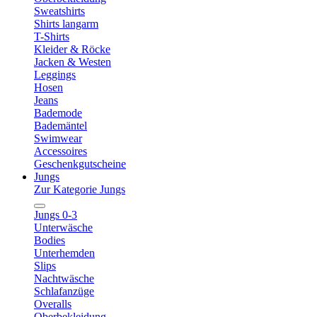
Sweatshirts
Shirts langarm
T-Shirts
Kleider & Röcke
Jacken & Westen
Leggings
Hosen
Jeans
Bademode
Bademäntel
Swimwear
Accessoires
Geschenkgutscheine
Jungs
Zur Kategorie Jungs
Jungs 0-3
Unterwäsche
Bodies
Unterhemden
Slips
Nachtwäsche
Schlafanzüge
Overalls
Oberbekleidung