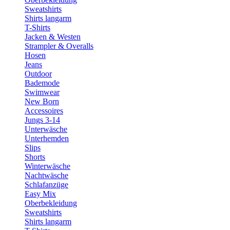
Sweatshirts
Shirts langarm
T-Shirts
Jacken & Westen
Strampler & Overalls
Hosen
Jeans
Outdoor
Bademode
Swimwear
New Born
Accessoires
Jungs 3-14
Unterwäsche
Unterhemden
Slips
Shorts
Winterwäsche
Nachtwäsche
Schlafanzüge
Easy Mix
Oberbekleidung
Sweatshirts
Shirts langarm