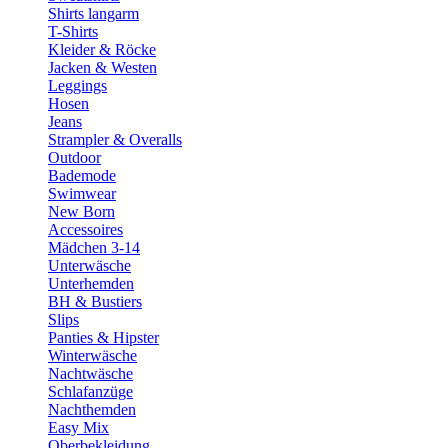
Shirts langarm
T-Shirts
Kleider & Röcke
Jacken & Westen
Leggings
Hosen
Jeans
Strampler & Overalls
Outdoor
Bademode
Swimwear
New Born
Accessoires
Mädchen 3-14
Unterwäsche
Unterhemden
BH & Bustiers
Slips
Panties & Hipster
Winterwäsche
Nachtwäsche
Schlafanzüge
Nachthemden
Easy Mix
Oberbekleidung