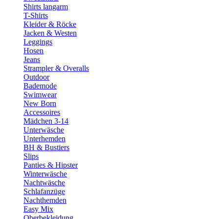
Shirts langarm
T-Shirts
Kleider & Röcke
Jacken & Westen
Leggings
Hosen
Jeans
Strampler & Overalls
Outdoor
Bademode
Swimwear
New Born
Accessoires
Mädchen 3-14
Unterwäsche
Unterhemden
BH & Bustiers
Slips
Panties & Hipster
Winterwäsche
Nachtwäsche
Schlafanzüge
Nachthemden
Easy Mix
Oberbekleidung