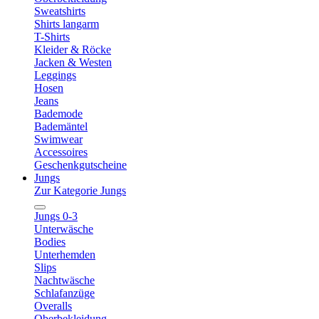
Sweatshirts
Shirts langarm
T-Shirts
Kleider & Röcke
Jacken & Westen
Leggings
Hosen
Jeans
Bademode
Bademäntel
Swimwear
Accessoires
Geschenkgutscheine
Jungs
Zur Kategorie Jungs
Jungs 0-3
Unterwäsche
Bodies
Unterhemden
Slips
Nachtwäsche
Schlafanzüge
Overalls
Oberbekleidung