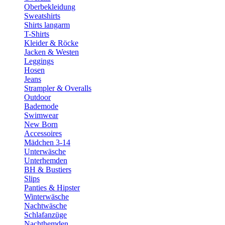
Oberbekleidung
Sweatshirts
Shirts langarm
T-Shirts
Kleider & Röcke
Jacken & Westen
Leggings
Hosen
Jeans
Strampler & Overalls
Outdoor
Bademode
Swimwear
New Born
Accessoires
Mädchen 3-14
Unterwäsche
Unterhemden
BH & Bustiers
Slips
Panties & Hipster
Winterwäsche
Nachtwäsche
Schlafanzüge
Nachthemden