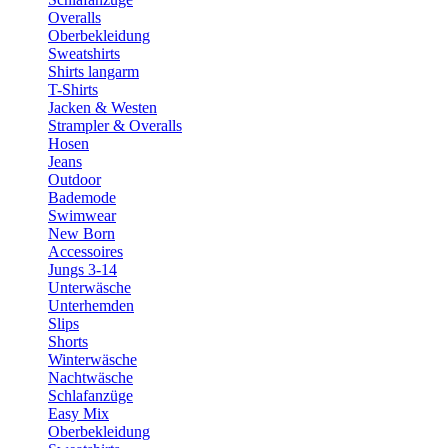
Overalls
Oberbekleidung
Sweatshirts
Shirts langarm
T-Shirts
Jacken & Westen
Strampler & Overalls
Hosen
Jeans
Outdoor
Bademode
Swimwear
New Born
Accessoires
Jungs 3-14
Unterwäsche
Unterhemden
Slips
Shorts
Winterwäsche
Nachtwäsche
Schlafanzüge
Easy Mix
Oberbekleidung