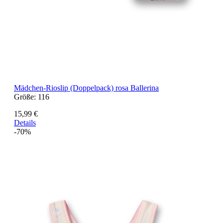
Mädchen-Rioslip (Doppelpack) rosa Ballerina
Größe:
116
15,99 €
Details
-70%