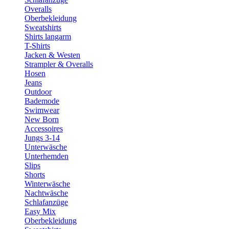
Overalls
Oberbekleidung
Sweatshirts
Shirts langarm
T-Shirts
Jacken & Westen
Strampler & Overalls
Hosen
Jeans
Outdoor
Bademode
Swimwear
New Born
Accessoires
Jungs 3-14
Unterwäsche
Unterhemden
Slips
Shorts
Winterwäsche
Nachtwäsche
Schlafanzüge
Easy Mix
Oberbekleidung