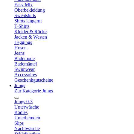
Easy Mix
Oberbekleidung
Sweatshirts
Shirts langarm
T-Shirts
Kleider & Röcke
Jacken & Westen
Leggings
Hosen
Jeans
Bademode
Bademäntel
Swimwear
Accessoires
Geschenkgutscheine
Jungs
Zur Kategorie Jungs
Jungs 0-3
Unterwäsche
Bodies
Unterhemden
Slips
Nachtwäsche
Schlafanzüge