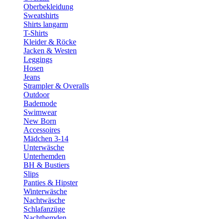
Oberbekleidung
Sweatshirts
Shirts langarm
T-Shirts
Kleider & Röcke
Jacken & Westen
Leggings
Hosen
Jeans
Strampler & Overalls
Outdoor
Bademode
Swimwear
New Born
Accessoires
Mädchen 3-14
Unterwäsche
Unterhemden
BH & Bustiers
Slips
Panties & Hipster
Winterwäsche
Nachtwäsche
Schlafanzüge
Nachthemden