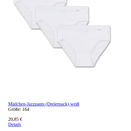
Mädchen-Jazzpants (Dreierpack) weiß
Größe:
164
20,85 €
Details