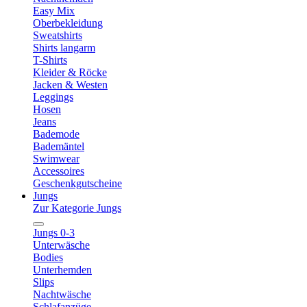
Easy Mix
Oberbekleidung
Sweatshirts
Shirts langarm
T-Shirts
Kleider & Röcke
Jacken & Westen
Leggings
Hosen
Jeans
Bademode
Bademäntel
Swimwear
Accessoires
Geschenkgutscheine
Jungs
Zur Kategorie Jungs
Jungs 0-3
Unterwäsche
Bodies
Unterhemden
Slips
Nachtwäsche
Schlafanzüge