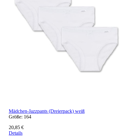
Mädchen-Jazzpants (Dreierpack) weiß
Größe:
164
20,85 €
Details