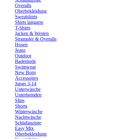
Overalls
Oberbekleidung
Sweatshirts
Shirts langarm
T-Shirts
Jacken & Westen
Strampler & Overalls
Hosen
Jeans
Outdoor
Bademode
Swimwear
New Born
Accessoires
Jungs 3-14
Unterwäsche
Unterhemden
Slips
Shorts
Winterwäsche
Nachtwäsche
Schlafanzüge
Easy Mix
Oberbekleidung