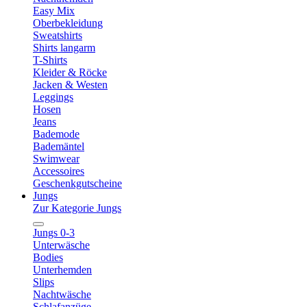
Easy Mix
Oberbekleidung
Sweatshirts
Shirts langarm
T-Shirts
Kleider & Röcke
Jacken & Westen
Leggings
Hosen
Jeans
Bademode
Bademäntel
Swimwear
Accessoires
Geschenkgutscheine
Jungs
Zur Kategorie Jungs
Jungs 0-3
Unterwäsche
Bodies
Unterhemden
Slips
Nachtwäsche
Schlafanzüge