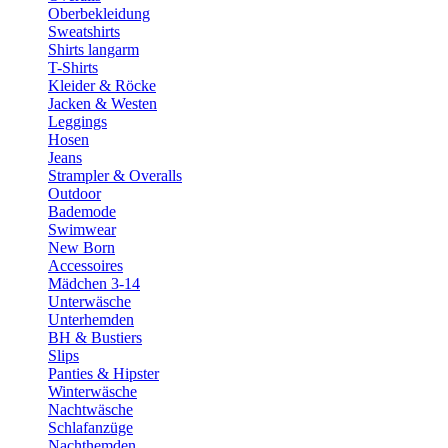
Oberbekleidung
Sweatshirts
Shirts langarm
T-Shirts
Kleider & Röcke
Jacken & Westen
Leggings
Hosen
Jeans
Strampler & Overalls
Outdoor
Bademode
Swimwear
New Born
Accessoires
Mädchen 3-14
Unterwäsche
Unterhemden
BH & Bustiers
Slips
Panties & Hipster
Winterwäsche
Nachtwäsche
Schlafanzüge
Nachthemden