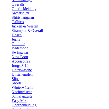
Overalls
Oberbekleidung
Sweatshirts
Shirts langarm
T-Shirts
Jacken & Westen
Strampler & Overalls
Hosen
Jeans
Outdoor
Bademode
Swimwear
New Born
Accessoires
Jungs 3-14
Unterwäsche
Unterhemden
Slips
Shorts
Winterwäsche
Nachtwäsche
Schlafanzüge
Easy Mix
Oberbekleidung