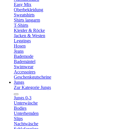
Easy Mix
Oberbekleidung
Sweatshirts
Shirts langarm
T-Shirts
Kleider & Röcke
Jacken & Westen
Leggings
Hosen
Jeans
Bademode
Bademäntel
Swimwear
Accessoires
Geschenkgutscheine
Jungs
Zur Kategorie Jungs
Jungs 0-3
Unterwäsche
Bodies
Unterhemden
Slips
Nachtwäsche
Schlafanzüge