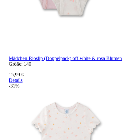
Mädchen-Rioslip (Doppelpack) off-white & rosa Blumen
Größe:
140
15,99 €
Details
-31%