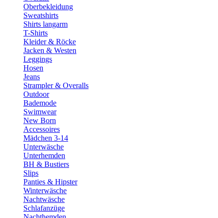
Oberbekleidung
Sweatshirts
Shirts langarm
T-Shirts
Kleider & Röcke
Jacken & Westen
Leggings
Hosen
Jeans
Strampler & Overalls
Outdoor
Bademode
Swimwear
New Born
Accessoires
Mädchen 3-14
Unterwäsche
Unterhemden
BH & Bustiers
Slips
Panties & Hipster
Winterwäsche
Nachtwäsche
Schlafanzüge
Nachthemden