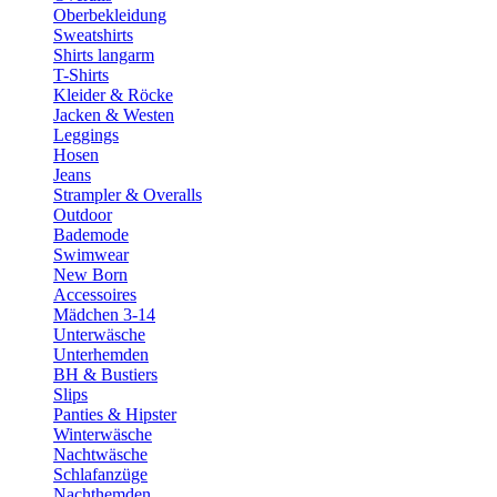
Oberbekleidung
Sweatshirts
Shirts langarm
T-Shirts
Kleider & Röcke
Jacken & Westen
Leggings
Hosen
Jeans
Strampler & Overalls
Outdoor
Bademode
Swimwear
New Born
Accessoires
Mädchen 3-14
Unterwäsche
Unterhemden
BH & Bustiers
Slips
Panties & Hipster
Winterwäsche
Nachtwäsche
Schlafanzüge
Nachthemden