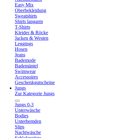
Easy Mix
Oberbekleidung
Sweatshirts
Shirts langarm
T-Shirts
Kleider & Röcke
Jacken & Westen
Leggings
Hosen
Jeans
Bademode
Bademäntel
Swimwear
Accessoires
Geschenkgutscheine
Jungs
Zur Kategorie Jungs
Jungs 0-3
Unterwäsche
Bodies
Unterhemden
Slips
Nachtwäsche
Schlafanzüge