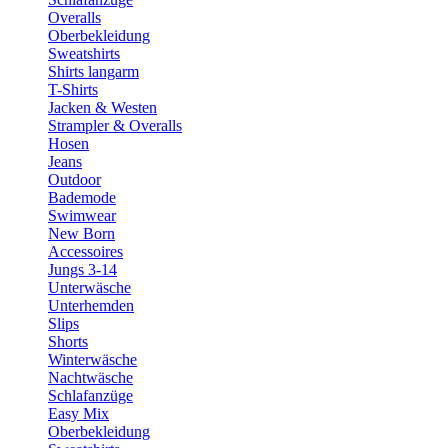
Overalls
Oberbekleidung
Sweatshirts
Shirts langarm
T-Shirts
Jacken & Westen
Strampler & Overalls
Hosen
Jeans
Outdoor
Bademode
Swimwear
New Born
Accessoires
Jungs 3-14
Unterwäsche
Unterhemden
Slips
Shorts
Winterwäsche
Nachtwäsche
Schlafanzüge
Easy Mix
Oberbekleidung