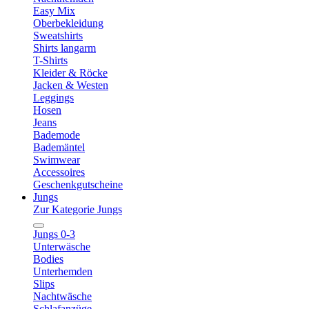
Easy Mix
Oberbekleidung
Sweatshirts
Shirts langarm
T-Shirts
Kleider & Röcke
Jacken & Westen
Leggings
Hosen
Jeans
Bademode
Bademäntel
Swimwear
Accessoires
Geschenkgutscheine
Jungs
Zur Kategorie Jungs
Jungs 0-3
Unterwäsche
Bodies
Unterhemden
Slips
Nachtwäsche
Schlafanzüge