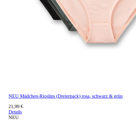
NEU
Mädchen-Rioslips (Dreierpack) rosa, schwarz & grün
21,99 €
Details
NEU