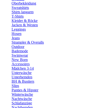
Oberbekleidung
Sweatshirts
Shirts langarm
T-Shirts
Kleider & Röcke
Jacken & Westen
Leggings
Hosen
Jeans
Strampler & Overalls
Outdoor
Bademode
Swimwear
New Born
Accessoires
Mädchen 3-14
Unterwäsche
Unterhemden
BH & Bustiers
Slips
Panties & Hipster
Winterwäsche
Nachtwäsche
Schlafanzüge
Nachthemden