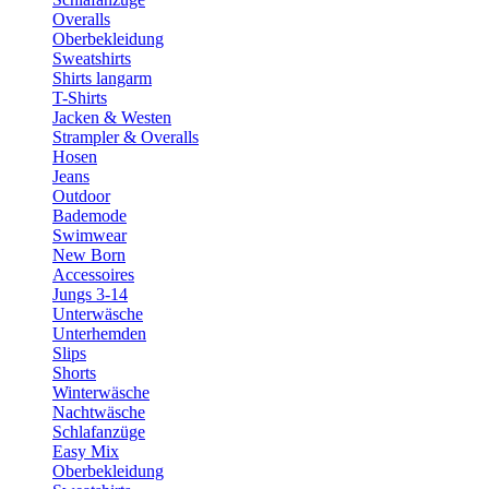
Overalls
Oberbekleidung
Sweatshirts
Shirts langarm
T-Shirts
Jacken & Westen
Strampler & Overalls
Hosen
Jeans
Outdoor
Bademode
Swimwear
New Born
Accessoires
Jungs 3-14
Unterwäsche
Unterhemden
Slips
Shorts
Winterwäsche
Nachtwäsche
Schlafanzüge
Easy Mix
Oberbekleidung