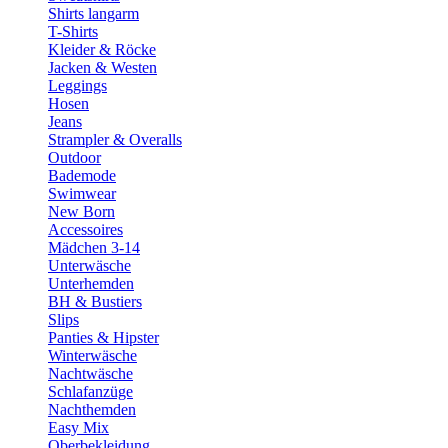
Shirts langarm
T-Shirts
Kleider & Röcke
Jacken & Westen
Leggings
Hosen
Jeans
Strampler & Overalls
Outdoor
Bademode
Swimwear
New Born
Accessoires
Mädchen 3-14
Unterwäsche
Unterhemden
BH & Bustiers
Slips
Panties & Hipster
Winterwäsche
Nachtwäsche
Schlafanzüge
Nachthemden
Easy Mix
Oberbekleidung