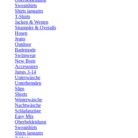
Sweatshirts
Shirts langarm
T-Shirts
Jacken & Westen
Strampler & Overalls
Hosen
Jeans
Outdoor
Bademode
Swimwear
New Born
Accessoires
Jungs 3-14
Unterwäsche
Unterhemden
Slips
Shorts
Winterwäsche
Nachtwäsche
Schlafanzüge
Easy Mix
Oberbekleidung
Sweatshirts
Shirts langarm