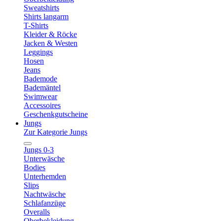
Sweatshirts
Shirts langarm
T-Shirts
Kleider & Röcke
Jacken & Westen
Leggings
Hosen
Jeans
Bademode
Bademäntel
Swimwear
Accessoires
Geschenkgutscheine
Jungs
Zur Kategorie Jungs
Jungs 0-3
Unterwäsche
Bodies
Unterhemden
Slips
Nachtwäsche
Schlafanzüge
Overalls
Oberbekleidung