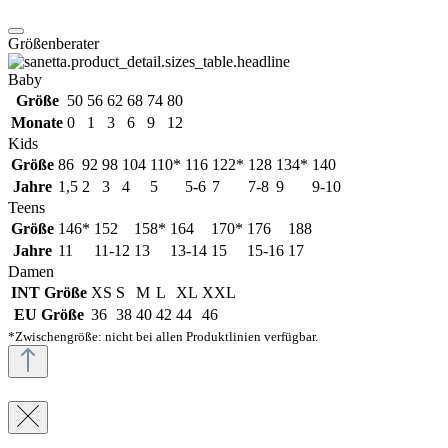
Größenberater
Baby
Größe
50
56
62
68
74
80
Monate
0
1
3
6
9
12
Kids
Größe
86
92
98
104
110*
116
122*
128
134*
140
Jahre
1,5
2
3
4
5
5-6
7
7-8
9
9-10
Teens
Größe
146*
152
158*
164
170*
176
188
Jahre
11
11-12
13
13-14
15
15-16
17
Damen
INT Größe
XS
S
M
L
XL
XXL
EU Größe
36
38
40
42
44
46
*Zwischengröße: nicht bei allen Produktlinien verfügbar.