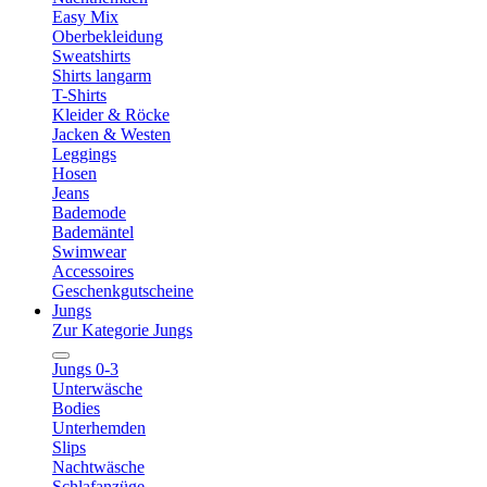
Easy Mix
Oberbekleidung
Sweatshirts
Shirts langarm
T-Shirts
Kleider & Röcke
Jacken & Westen
Leggings
Hosen
Jeans
Bademode
Bademäntel
Swimwear
Accessoires
Geschenkgutscheine
Jungs
Zur Kategorie Jungs
Jungs 0-3
Unterwäsche
Bodies
Unterhemden
Slips
Nachtwäsche
Schlafanzüge