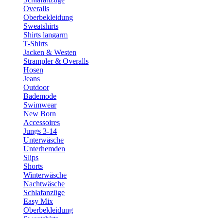
Overalls
Oberbekleidung
Sweatshirts
Shirts langarm
T-Shirts
Jacken & Westen
Strampler & Overalls
Hosen
Jeans
Outdoor
Bademode
Swimwear
New Born
Accessoires
Jungs 3-14
Unterwäsche
Unterhemden
Slips
Shorts
Winterwäsche
Nachtwäsche
Schlafanzüge
Easy Mix
Oberbekleidung