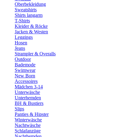
Oberbekleidung
Sweatshirts
Shirts langarm
T-Shirts
Kleider & Röcke
Jacken & Westen
Leggings
Hosen
Jeans
Strampler & Overalls
Outdoor
Bademode
Swimwear
New Born
Accessoires
Mädchen 3-14
Unterwäsche
Unterhemden
BH & Bustiers
Slips
Panties & Hipster
Winterwäsche
Nachtwäsche
Schlafanzüge
Nachthemden