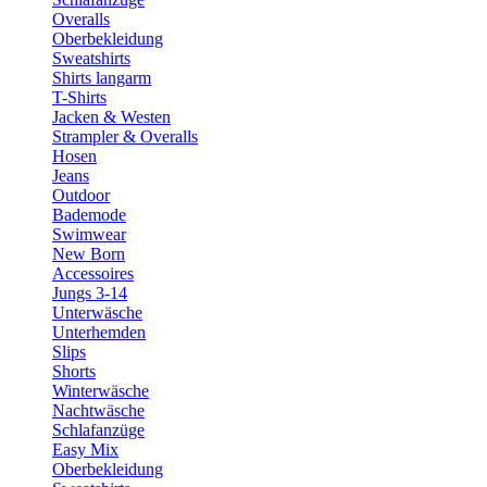
Overalls
Oberbekleidung
Sweatshirts
Shirts langarm
T-Shirts
Jacken & Westen
Strampler & Overalls
Hosen
Jeans
Outdoor
Bademode
Swimwear
New Born
Accessoires
Jungs 3-14
Unterwäsche
Unterhemden
Slips
Shorts
Winterwäsche
Nachtwäsche
Schlafanzüge
Easy Mix
Oberbekleidung