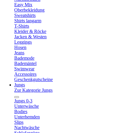
Easy Mix
Oberbekleidung
Sweatshirts
Shirts langarm
T-Shirts
Kleider & Röcke
Jacken & Westen
Leggings
Hosen
Jeans
Bademode
Bademäntel
Swimwear
Accessoires
Geschenkgutscheine
Jungs
Zur Kategorie Jungs
Jungs 0-3
Unterwäsche
Bodies
Unterhemden
Slips
Nachtwäsche
Schlafanzüge