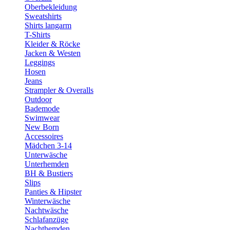
Oberbekleidung
Sweatshirts
Shirts langarm
T-Shirts
Kleider & Röcke
Jacken & Westen
Leggings
Hosen
Jeans
Strampler & Overalls
Outdoor
Bademode
Swimwear
New Born
Accessoires
Mädchen 3-14
Unterwäsche
Unterhemden
BH & Bustiers
Slips
Panties & Hipster
Winterwäsche
Nachtwäsche
Schlafanzüge
Nachthemden