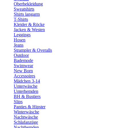
Oberbekleidung
Sweatshirts
Shirts langarm
T-Shirts
Kleider & Röcke
Jacken & Westen
Leggings
Hosen
Jeans
Strampler & Overalls
Outdoor
Bademode
Swimwear
New Born
Accessoires
Mädchen 3-14
Unterwäsche
Unterhemden
BH & Bustiers
Slips
Panties & Hipster
Winterwäsche
Nachtwäsche
Schlafanzüge
Nachthemden