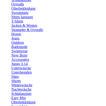
Overalls
Oberbekleidung
Sweatshirts
Shirts langarm
T-Shirts
Jacken & Westen
Strampler & Overalls
Hosen
Jeans
Outdoor
Bademode
Swimwear
New Born
Accessoires
Jungs 3-14
Unterwäsche
Unterhemden
Slips
Shorts
Winterwäsche
Nachtwäsche
Schlafanzüge
Easy Mix
Oberbekleidung