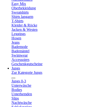
Easy Mix
Oberbekleidung
Sweatshirts
Shirts langarm
T-Shirts
Kleider & Röcke
Jacken & Westen
Leggings
Hosen
Jeans
Bademode
Bademäntel
Swimwear
Accessoires
Geschenkgutscheine
Jungs
Zur Kategorie Jungs
Jungs 0-3
Unterwäsche
Bodies
Unterhemden
Slips
Nachtwäsche
Schlafanzüge