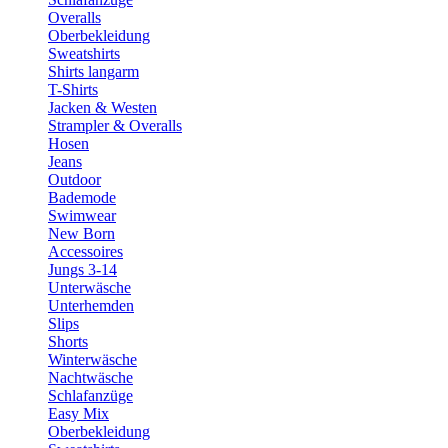
Overalls
Oberbekleidung
Sweatshirts
Shirts langarm
T-Shirts
Jacken & Westen
Strampler & Overalls
Hosen
Jeans
Outdoor
Bademode
Swimwear
New Born
Accessoires
Jungs 3-14
Unterwäsche
Unterhemden
Slips
Shorts
Winterwäsche
Nachtwäsche
Schlafanzüge
Easy Mix
Oberbekleidung