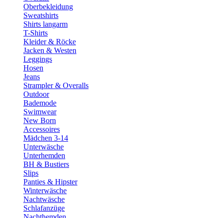
Oberbekleidung
Sweatshirts
Shirts langarm
T-Shirts
Kleider & Röcke
Jacken & Westen
Leggings
Hosen
Jeans
Strampler & Overalls
Outdoor
Bademode
Swimwear
New Born
Accessoires
Mädchen 3-14
Unterwäsche
Unterhemden
BH & Bustiers
Slips
Panties & Hipster
Winterwäsche
Nachtwäsche
Schlafanzüge
Nachthemden