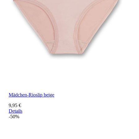
Mädchen-Rioslip beige
9,95 €
Details
-50%