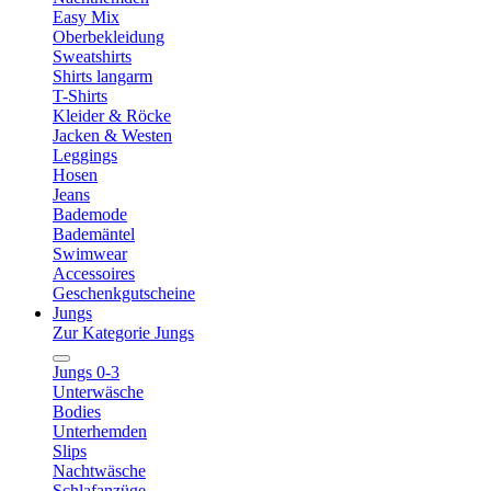
Easy Mix
Oberbekleidung
Sweatshirts
Shirts langarm
T-Shirts
Kleider & Röcke
Jacken & Westen
Leggings
Hosen
Jeans
Bademode
Bademäntel
Swimwear
Accessoires
Geschenkgutscheine
Jungs
Zur Kategorie Jungs
Jungs 0-3
Unterwäsche
Bodies
Unterhemden
Slips
Nachtwäsche
Schlafanzüge