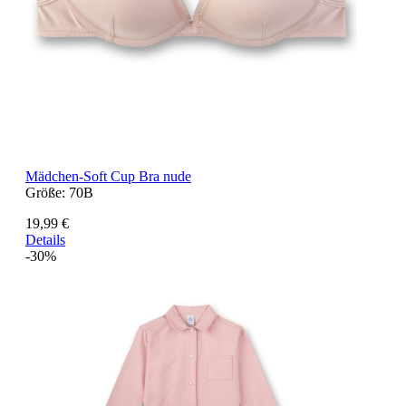
Mädchen-Soft Cup Bra nude
Größe:
70B
19,99 €
Details
-30%