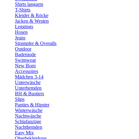
Shirts langarm
T-Shirts
Kleider & Röcke
Jacken & Westen
Leggings
Hosen
Jeans
Strampler & Overalls
Outdoor
Bademode
Swimwear
New Born
Accessoires
Mädchen 3-14
Unterwäsche
Unterhemden
BH & Bustiers
Slips
Panties & Hipster
Winterwäsche
Nachtwäsche
Schlafanzüge
Nachthemden
Easy Mix
Oberbekleidung