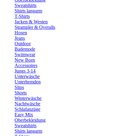
Sweatshirts
Shirts langarm
T-Shirts
Jacken & Westen
Strampler & Overalls
Hosen
Jeans
Outdoor
Bademode
Swimwear
New Born
Accessoires
Jungs 3-14
Unterwäsche
Unterhemden
Slips
Shorts
Winterwäsche
Nachtwäsche
Schlafanzüge
Easy Mix
Oberbekleidung
Sweatshirts
Shirts langarm