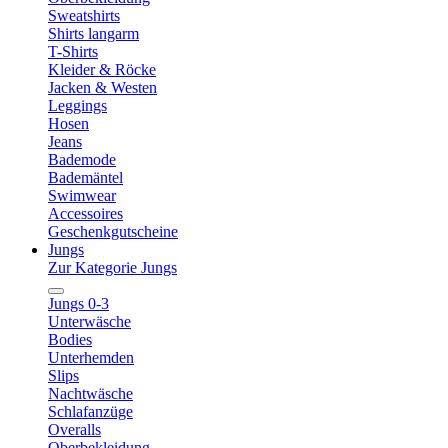
Sweatshirts
Shirts langarm
T-Shirts
Kleider & Röcke
Jacken & Westen
Leggings
Hosen
Jeans
Bademode
Bademäntel
Swimwear
Accessoires
Geschenkgutscheine
Jungs
Zur Kategorie Jungs
Jungs 0-3
Unterwäsche
Bodies
Unterhemden
Slips
Nachtwäsche
Schlafanzüge
Overalls
Oberbekleidung