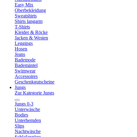
Easy Mix
Oberbekleidung
Sweatshirts
Shirts langarm
T-Shirts
Kleider & Röcke
Jacken & Westen
Leggings
Hosen
Jeans
Bademode
Bademäntel
Swimwear
Accessoires
Geschenkgutscheine
Jungs
Zur Kategorie Jungs
Jungs 0-3
Unterwäsche
Bodies
Unterhemden
Slips
Nachtwäsche
Schlafanzüge