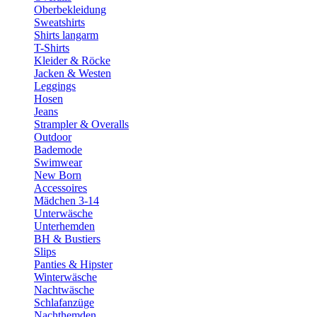
Oberbekleidung
Sweatshirts
Shirts langarm
T-Shirts
Kleider & Röcke
Jacken & Westen
Leggings
Hosen
Jeans
Strampler & Overalls
Outdoor
Bademode
Swimwear
New Born
Accessoires
Mädchen 3-14
Unterwäsche
Unterhemden
BH & Bustiers
Slips
Panties & Hipster
Winterwäsche
Nachtwäsche
Schlafanzüge
Nachthemden