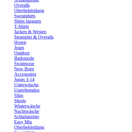
Overalls
Oberbekleidung
Sweatshirts
Shirts langarm
T-Shirts
Jacken & Westen
Strampler & Overalls
Hosen
Jeans
Outdoor
Bademode
Swimwear
New Born
Accessoires
Jungs 3-14
Unterwäsche
Unterhemden
Slips
Shorts
Winterwäsche
Nachtwäsche
Schlafanzüge
Easy Mix
Oberbekleidung