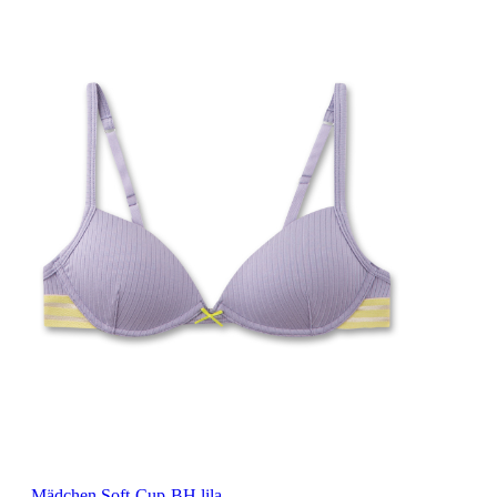
Mädchen Soft-Cup-BH lila