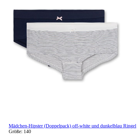
Mädchen-Hipster (Doppelpack) off-white und dunkelblau Ringel
Größe:
140