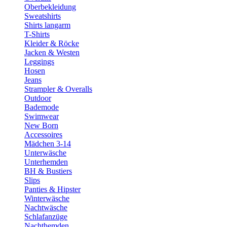
Oberbekleidung
Sweatshirts
Shirts langarm
T-Shirts
Kleider & Röcke
Jacken & Westen
Leggings
Hosen
Jeans
Strampler & Overalls
Outdoor
Bademode
Swimwear
New Born
Accessoires
Mädchen 3-14
Unterwäsche
Unterhemden
BH & Bustiers
Slips
Panties & Hipster
Winterwäsche
Nachtwäsche
Schlafanzüge
Nachthemden