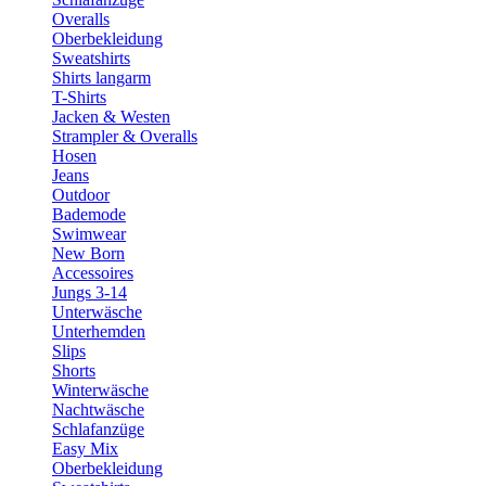
Overalls
Oberbekleidung
Sweatshirts
Shirts langarm
T-Shirts
Jacken & Westen
Strampler & Overalls
Hosen
Jeans
Outdoor
Bademode
Swimwear
New Born
Accessoires
Jungs 3-14
Unterwäsche
Unterhemden
Slips
Shorts
Winterwäsche
Nachtwäsche
Schlafanzüge
Easy Mix
Oberbekleidung