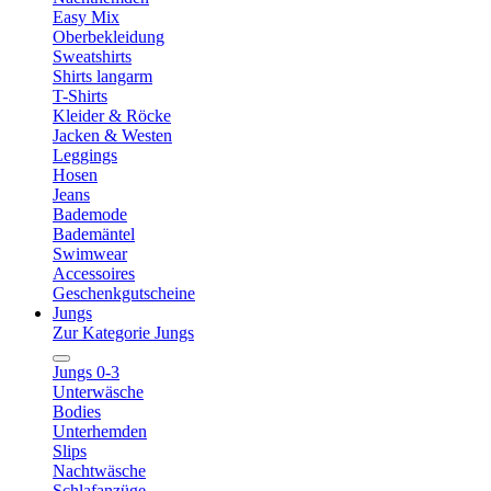
Easy Mix
Oberbekleidung
Sweatshirts
Shirts langarm
T-Shirts
Kleider & Röcke
Jacken & Westen
Leggings
Hosen
Jeans
Bademode
Bademäntel
Swimwear
Accessoires
Geschenkgutscheine
Jungs
Zur Kategorie Jungs
Jungs 0-3
Unterwäsche
Bodies
Unterhemden
Slips
Nachtwäsche
Schlafanzüge