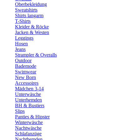
Oberbekleidung
Sweatshirts
Shirts langarm
T-Shirts
Kleider & Röcke
Jacken & Westen
Leggings
Hosen
Jeans
Strampler & Overalls
Outdoor
Bademode
Swimwear
New Born
Accessoires
Mädchen 3-14
Unterwäsche
Unterhemden
BH & Bustiers
Slips
Panties & Hipster
Winterwäsche
Nachtwäsche
Schlafanzüge
Nachthemden