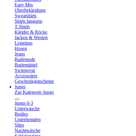
Easy Mix
Oberbekleidung
Sweatshirts
Shirts langarm
T-Shirts
Kleider & Röcke
Jacken & Westen
Leggings
Hosen
Jeans
Bademode
Bademäntel
Swimwear
Accessoires
Geschenkgutscheine
Jungs
Zur Kategorie Jungs
Jungs 0-3
Unterwäsche
Bodies
Unterhemden
Slips
Nachtwäsche
Schlafanzüge