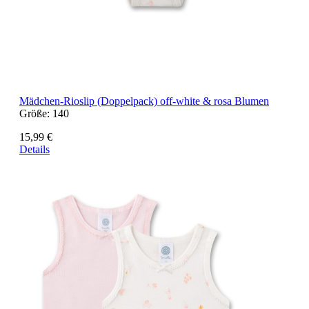
Mädchen-Rioslip (Doppelpack) off-white & rosa Blumen
Größe:
140
15,99 €
Details