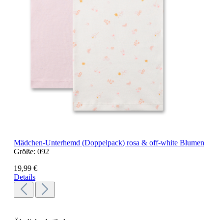
Mädchen-Unterhemd (Doppelpack) rosa & off-white Blumen
Größe:
092
19,99 €
Details