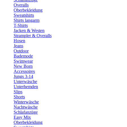
Overalls
Oberbekleidung
Sweatshirts
Shirts langarm
T-Shirts
Jacken & Westen
Strampler & Overalls
Hosen
Jeans
Outdoor
Bademode
Swimwear
New Born
Accessoires
Jungs 3-14
Unterwäsche
Unterhemden
Slips
Shorts
Winterwäsche
Nachtwäsche
Schlafanzüge
Easy Mix
Oberbekleidung