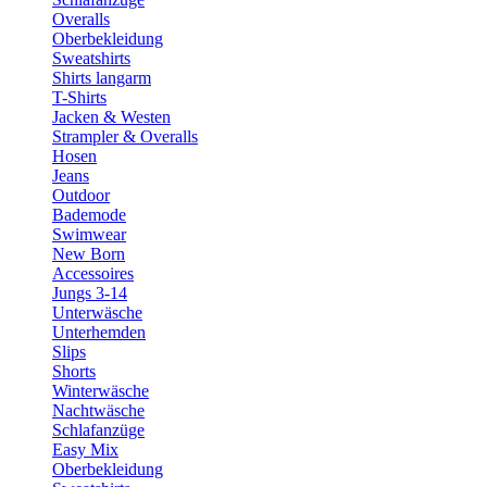
Overalls
Oberbekleidung
Sweatshirts
Shirts langarm
T-Shirts
Jacken & Westen
Strampler & Overalls
Hosen
Jeans
Outdoor
Bademode
Swimwear
New Born
Accessoires
Jungs 3-14
Unterwäsche
Unterhemden
Slips
Shorts
Winterwäsche
Nachtwäsche
Schlafanzüge
Easy Mix
Oberbekleidung