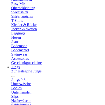
Easy Mix
Oberbekleidung
Sweatshirts
Shirts langarm
T-Shirts
Kleider & Röcke
Jacken & Westen
Leggings
Hosen
Jeans
Bademode
Bademäntel
Swimwear
Accessoires
Geschenkgutscheine
Jungs
Zur Kategorie Jungs
Jungs 0-3
Unterwäsche
Bodies
Unterhemden
Slips
Nachtwäsche
Schlafanzüge