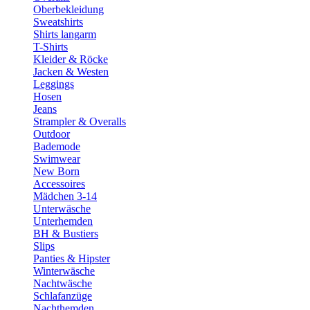
Oberbekleidung
Sweatshirts
Shirts langarm
T-Shirts
Kleider & Röcke
Jacken & Westen
Leggings
Hosen
Jeans
Strampler & Overalls
Outdoor
Bademode
Swimwear
New Born
Accessoires
Mädchen 3-14
Unterwäsche
Unterhemden
BH & Bustiers
Slips
Panties & Hipster
Winterwäsche
Nachtwäsche
Schlafanzüge
Nachthemden