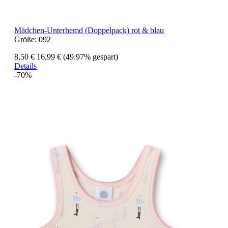
Mädchen-Unterhemd (Doppelpack) rot & blau
Größe:
092
8,50 €
16,99 €
(49.97% gespart)
Details
-70%