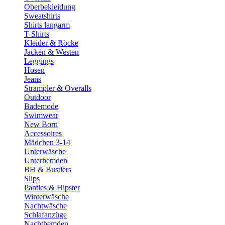
Oberbekleidung
Sweatshirts
Shirts langarm
T-Shirts
Kleider & Röcke
Jacken & Westen
Leggings
Hosen
Jeans
Strampler & Overalls
Outdoor
Bademode
Swimwear
New Born
Accessoires
Mädchen 3-14
Unterwäsche
Unterhemden
BH & Bustiers
Slips
Panties & Hipster
Winterwäsche
Nachtwäsche
Schlafanzüge
Nachthemden