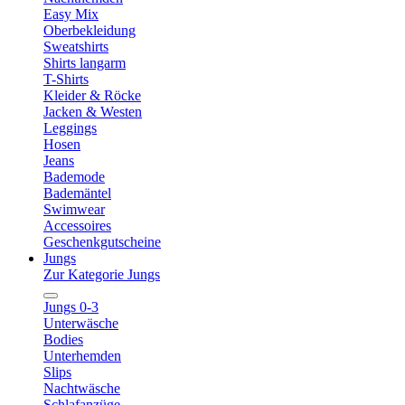
Easy Mix
Oberbekleidung
Sweatshirts
Shirts langarm
T-Shirts
Kleider & Röcke
Jacken & Westen
Leggings
Hosen
Jeans
Bademode
Bademäntel
Swimwear
Accessoires
Geschenkgutscheine
Jungs
Zur Kategorie Jungs
Jungs 0-3
Unterwäsche
Bodies
Unterhemden
Slips
Nachtwäsche
Schlafanzüge