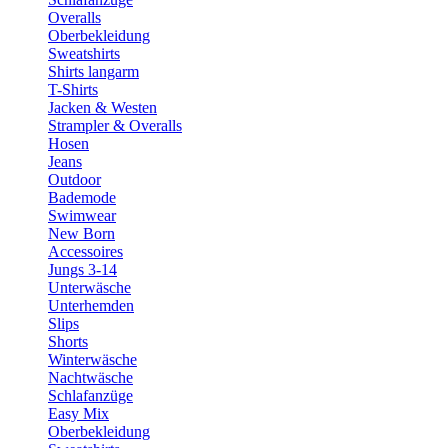
Overalls
Oberbekleidung
Sweatshirts
Shirts langarm
T-Shirts
Jacken & Westen
Strampler & Overalls
Hosen
Jeans
Outdoor
Bademode
Swimwear
New Born
Accessoires
Jungs 3-14
Unterwäsche
Unterhemden
Slips
Shorts
Winterwäsche
Nachtwäsche
Schlafanzüge
Easy Mix
Oberbekleidung