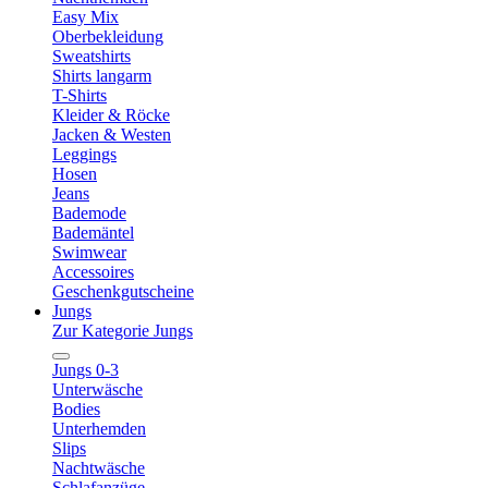
Easy Mix
Oberbekleidung
Sweatshirts
Shirts langarm
T-Shirts
Kleider & Röcke
Jacken & Westen
Leggings
Hosen
Jeans
Bademode
Bademäntel
Swimwear
Accessoires
Geschenkgutscheine
Jungs
Zur Kategorie Jungs
Jungs 0-3
Unterwäsche
Bodies
Unterhemden
Slips
Nachtwäsche
Schlafanzüge