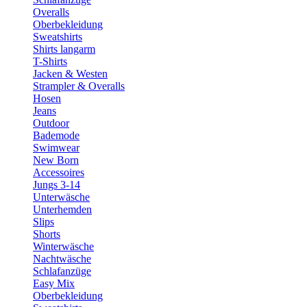
Overalls
Oberbekleidung
Sweatshirts
Shirts langarm
T-Shirts
Jacken & Westen
Strampler & Overalls
Hosen
Jeans
Outdoor
Bademode
Swimwear
New Born
Accessoires
Jungs 3-14
Unterwäsche
Unterhemden
Slips
Shorts
Winterwäsche
Nachtwäsche
Schlafanzüge
Easy Mix
Oberbekleidung