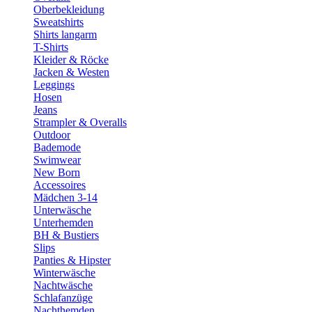
Oberbekleidung
Sweatshirts
Shirts langarm
T-Shirts
Kleider & Röcke
Jacken & Westen
Leggings
Hosen
Jeans
Strampler & Overalls
Outdoor
Bademode
Swimwear
New Born
Accessoires
Mädchen 3-14
Unterwäsche
Unterhemden
BH & Bustiers
Slips
Panties & Hipster
Winterwäsche
Nachtwäsche
Schlafanzüge
Nachthemden