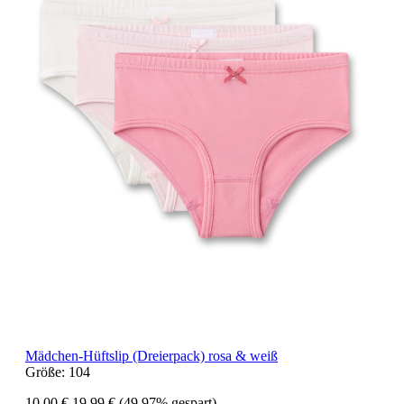
Mädchen-Hüftslip (Dreierpack) rosa & weiß
Größe:
104
10,00 €
19,99 €
(49.97% gespart)