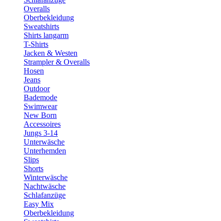
Overalls
Oberbekleidung
Sweatshirts
Shirts langarm
T-Shirts
Jacken & Westen
Strampler & Overalls
Hosen
Jeans
Outdoor
Bademode
Swimwear
New Born
Accessoires
Jungs 3-14
Unterwäsche
Unterhemden
Slips
Shorts
Winterwäsche
Nachtwäsche
Schlafanzüge
Easy Mix
Oberbekleidung