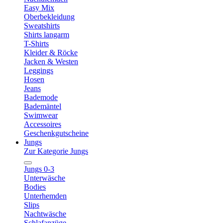
Easy Mix
Oberbekleidung
Sweatshirts
Shirts langarm
T-Shirts
Kleider & Röcke
Jacken & Westen
Leggings
Hosen
Jeans
Bademode
Bademäntel
Swimwear
Accessoires
Geschenkgutscheine
Jungs
Zur Kategorie Jungs
Jungs 0-3
Unterwäsche
Bodies
Unterhemden
Slips
Nachtwäsche
Schlafanzüge