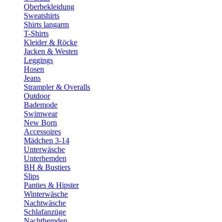
Oberbekleidung
Sweatshirts
Shirts langarm
T-Shirts
Kleider & Röcke
Jacken & Westen
Leggings
Hosen
Jeans
Strampler & Overalls
Outdoor
Bademode
Swimwear
New Born
Accessoires
Mädchen 3-14
Unterwäsche
Unterhemden
BH & Bustiers
Slips
Panties & Hipster
Winterwäsche
Nachtwäsche
Schlafanzüge
Nachthemden