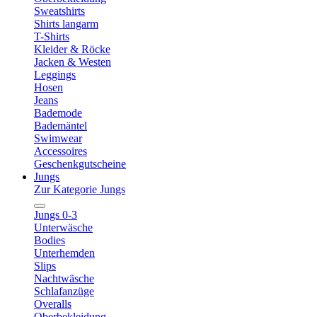
Sweatshirts
Shirts langarm
T-Shirts
Kleider & Röcke
Jacken & Westen
Leggings
Hosen
Jeans
Bademode
Bademäntel
Swimwear
Accessoires
Geschenkgutscheine
Jungs
Zur Kategorie Jungs
Jungs 0-3
Unterwäsche
Bodies
Unterhemden
Slips
Nachtwäsche
Schlafanzüge
Overalls
Oberbekleidung