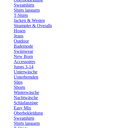
Sweatshirts
Shirts langarm
T-Shirts
Jacken & Westen
Strampler & Overalls
Hosen
Jeans
Outdoor
Bademode
Swimwear
New Born
Accessoires
Jungs 3-14
Unterwäsche
Unterhemden
Slips
Shorts
Winterwäsche
Nachtwäsche
Schlafanzüge
Easy Mix
Oberbekleidung
Sweatshirts
Shirts langarm