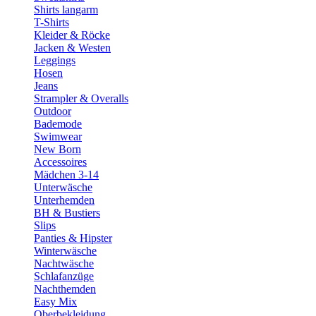
Shirts langarm
T-Shirts
Kleider & Röcke
Jacken & Westen
Leggings
Hosen
Jeans
Strampler & Overalls
Outdoor
Bademode
Swimwear
New Born
Accessoires
Mädchen 3-14
Unterwäsche
Unterhemden
BH & Bustiers
Slips
Panties & Hipster
Winterwäsche
Nachtwäsche
Schlafanzüge
Nachthemden
Easy Mix
Oberbekleidung