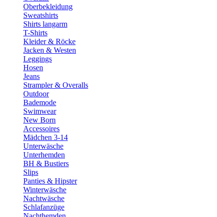
Oberbekleidung
Sweatshirts
Shirts langarm
T-Shirts
Kleider & Röcke
Jacken & Westen
Leggings
Hosen
Jeans
Strampler & Overalls
Outdoor
Bademode
Swimwear
New Born
Accessoires
Mädchen 3-14
Unterwäsche
Unterhemden
BH & Bustiers
Slips
Panties & Hipster
Winterwäsche
Nachtwäsche
Schlafanzüge
Nachthemden