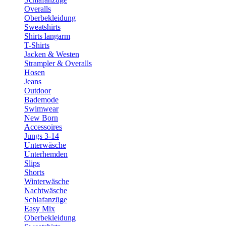
Overalls
Oberbekleidung
Sweatshirts
Shirts langarm
T-Shirts
Jacken & Westen
Strampler & Overalls
Hosen
Jeans
Outdoor
Bademode
Swimwear
New Born
Accessoires
Jungs 3-14
Unterwäsche
Unterhemden
Slips
Shorts
Winterwäsche
Nachtwäsche
Schlafanzüge
Easy Mix
Oberbekleidung