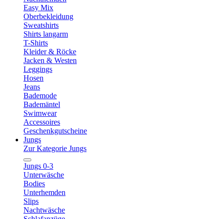
Easy Mix
Oberbekleidung
Sweatshirts
Shirts langarm
T-Shirts
Kleider & Röcke
Jacken & Westen
Leggings
Hosen
Jeans
Bademode
Bademäntel
Swimwear
Accessoires
Geschenkgutscheine
Jungs
Zur Kategorie Jungs
Jungs 0-3
Unterwäsche
Bodies
Unterhemden
Slips
Nachtwäsche
Schlafanzüge