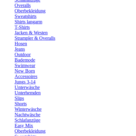
Overalls
Oberbekleidung
Sweatshirts
Shirts langarm
T-Shirts
Jacken & Westen
Strampler & Overalls
Hosen
Jeans
Outdoor
Bademode
Swimwear
New Born
Accessoires
Jungs 3-14
Unterwäsche
Unterhemden
Slips
Shorts
Winterwäsche
Nachtwäsche
Schlafanzüge
Easy Mix
Oberbekleidung