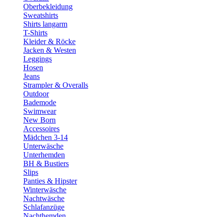
Oberbekleidung
Sweatshirts
Shirts langarm
T-Shirts
Kleider & Röcke
Jacken & Westen
Leggings
Hosen
Jeans
Strampler & Overalls
Outdoor
Bademode
Swimwear
New Born
Accessoires
Mädchen 3-14
Unterwäsche
Unterhemden
BH & Bustiers
Slips
Panties & Hipster
Winterwäsche
Nachtwäsche
Schlafanzüge
Nachthemden