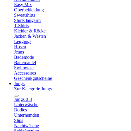
Easy Mix
Oberbekleidung
Sweatshirts
Shirts langarm
T-Shirts
Kleider & Röcke
Jacken & Westen
Leggings
Hosen
Jeans
Bademode
Bademäntel
Swimwear
Accessoires
Geschenkgutscheine
Jungs
Zur Kategorie Jungs
Jungs 0-3
Unterwäsche
Bodies
Unterhemden
Slips
Nachtwäsche
Schlafanzüge