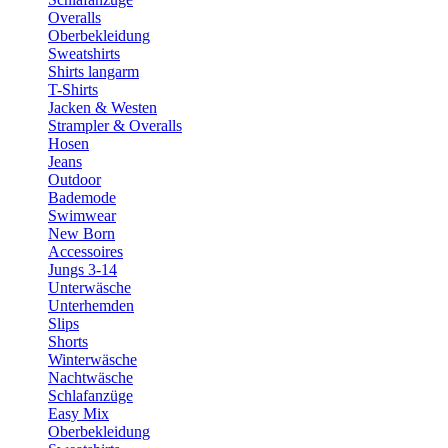
Overalls
Oberbekleidung
Sweatshirts
Shirts langarm
T-Shirts
Jacken & Westen
Strampler & Overalls
Hosen
Jeans
Outdoor
Bademode
Swimwear
New Born
Accessoires
Jungs 3-14
Unterwäsche
Unterhemden
Slips
Shorts
Winterwäsche
Nachtwäsche
Schlafanzüge
Easy Mix
Oberbekleidung