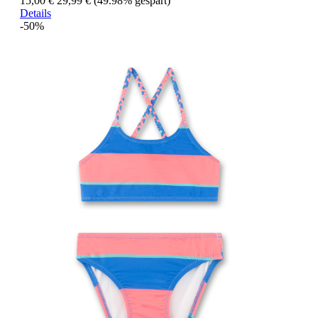
15,00 €
29,99 €
(49.98% gespart)
Details
-50%