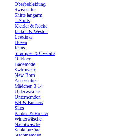
Oberbekleidung
Sweatshirts
Shirts langarm
T-Shirts
Kleider & Röcke
Jacken & Westen
Leggings
Hosen
Jeans
Strampler & Overalls
Outdoor
Bademode
Swimwear
New Born
Accessoires
Mädchen 3-14
Unterwäsche
Unterhemden
BH & Bustiers
Slips
Panties & Hipster
Winterwäsche
Nachtwäsche
Schlafanzüge
Nachthemden