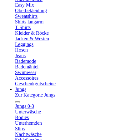
Easy Mix
Oberbekleidung
Sweatshirts
Shirts langarm
T-Shirts
Kleider & Röcke
Jacken & Westen
Leggings
Hosen
Jeans
Bademode
Bademäntel
Swimwear
Accessoires
Geschenkgutscheine
Jungs
Zur Kategorie Jungs
Jungs 0-3
Unterwäsche
Bodies
Unterhemden
Slips
Nachtwäsche
Schlafanzüge