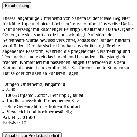
Beschreibung
Dieses langärmlige Unterhemd von Sanetta ist der ideale Begleiter
für kühle Tage und bietet höchsten Tragekomfort. Das weiße Basic-
Shirt überzeugt mit kuscheliger Feinripp-Qualität aus 100% Organic
Cotton, die sich sanft an die Haut schmiegt. Auf störende
Seitennähte wurde bewusst verzichtet, sodass sich Jungen rundum
wohlfühlen. Der klassische Rundhalsausschnitt sorgt für eine
angenehme Passform, während die pflegeleichte Verarbeitung und
Trocknerbeständigkeit das Unterhemd besonders alltagstauglich
machen. Kombiniert mit passenden langen Unterhosen aus dem
Sortiment entsteht ein komfortables Set für entspannte Stunden zu
Hause oder draußen an kühleren Tagen.
- Jungen-Unterhemd, langärmlig
- Weiß
- 100% Organic Cotton, Feinripp-Qualität
- Rundhalsausschnitt für bequemen Sitz
- Ohne Seitennaht für erhöhten Komfort
- Pflegeleicht und trocknerbeständig
Art.-Nr.:
301500
Farb-Nr.:
10
Angaben zur Produktsicherheit