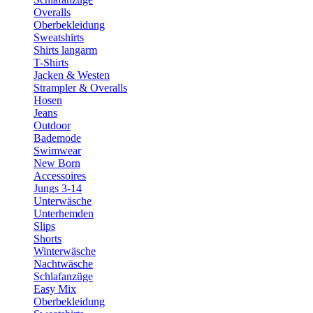
Overalls
Oberbekleidung
Sweatshirts
Shirts langarm
T-Shirts
Jacken & Westen
Strampler & Overalls
Hosen
Jeans
Outdoor
Bademode
Swimwear
New Born
Accessoires
Jungs 3-14
Unterwäsche
Unterhemden
Slips
Shorts
Winterwäsche
Nachtwäsche
Schlafanzüge
Easy Mix
Oberbekleidung