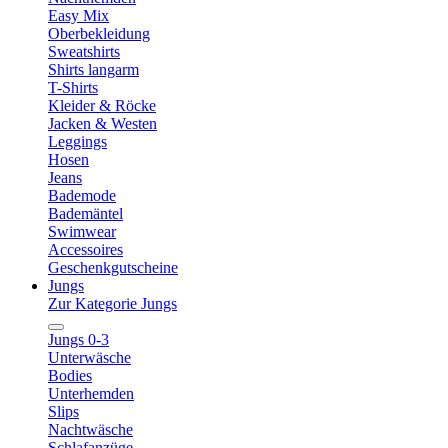
Easy Mix
Oberbekleidung
Sweatshirts
Shirts langarm
T-Shirts
Kleider & Röcke
Jacken & Westen
Leggings
Hosen
Jeans
Bademode
Bademäntel
Swimwear
Accessoires
Geschenkgutscheine
Jungs
Zur Kategorie Jungs
Jungs 0-3
Unterwäsche
Bodies
Unterhemden
Slips
Nachtwäsche
Schlafanzüge