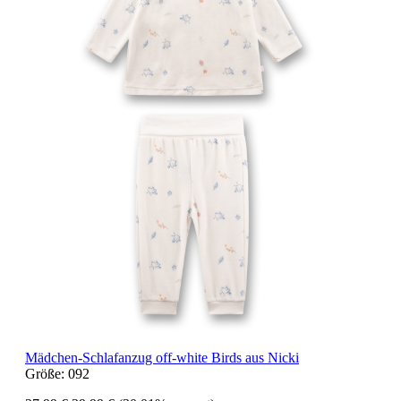
Mädchen-Schlafanzug off-white Birds aus Nicki
Größe:
092