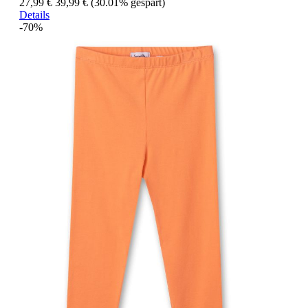
27,99 €
39,99 €
(30.01% gespart)
Details
-70%