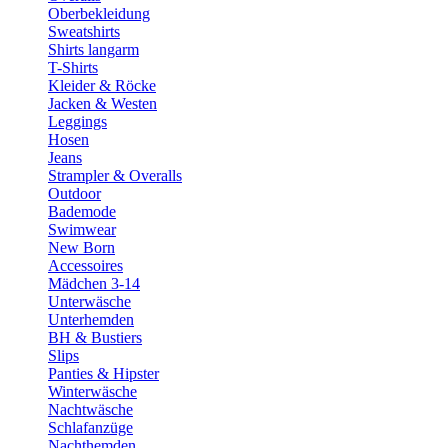
Oberbekleidung
Sweatshirts
Shirts langarm
T-Shirts
Kleider & Röcke
Jacken & Westen
Leggings
Hosen
Jeans
Strampler & Overalls
Outdoor
Bademode
Swimwear
New Born
Accessoires
Mädchen 3-14
Unterwäsche
Unterhemden
BH & Bustiers
Slips
Panties & Hipster
Winterwäsche
Nachtwäsche
Schlafanzüge
Nachthemden