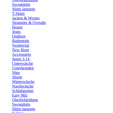
Sweatshirts
Shirts langarm
T-Shirts
Jacken & Westen
Strampler & Overalls
Hosen
Jeans
Outdoor
Bademode
Swimwear
New Born
Accessoires
Jungs 3-14
Unterwäsche
Unterhemden
Slips
Shorts
Winterwäsche
Nachtwäsche
Schlafanzüge
Easy Mix
Oberbekleidung
Sweatshirts
Shirts langarm