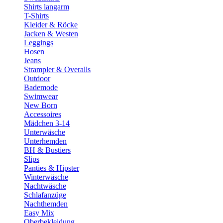
Shirts langarm
T-Shirts
Kleider & Röcke
Jacken & Westen
Leggings
Hosen
Jeans
Strampler & Overalls
Outdoor
Bademode
Swimwear
New Born
Accessoires
Mädchen 3-14
Unterwäsche
Unterhemden
BH & Bustiers
Slips
Panties & Hipster
Winterwäsche
Nachtwäsche
Schlafanzüge
Nachthemden
Easy Mix
Oberbekleidung