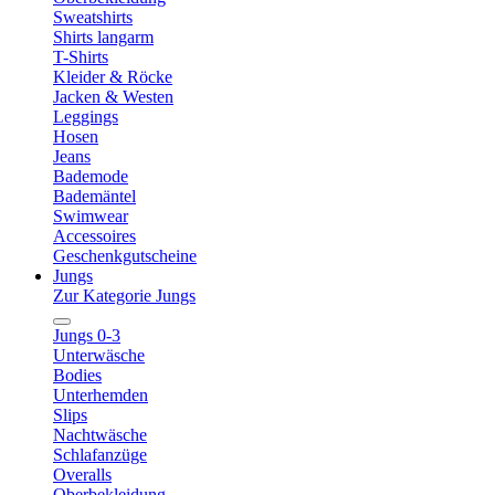
Sweatshirts
Shirts langarm
T-Shirts
Kleider & Röcke
Jacken & Westen
Leggings
Hosen
Jeans
Bademode
Bademäntel
Swimwear
Accessoires
Geschenkgutscheine
Jungs
Zur Kategorie Jungs
Jungs 0-3
Unterwäsche
Bodies
Unterhemden
Slips
Nachtwäsche
Schlafanzüge
Overalls
Oberbekleidung