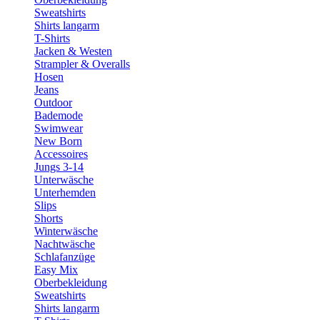
Sweatshirts
Shirts langarm
T-Shirts
Jacken & Westen
Strampler & Overalls
Hosen
Jeans
Outdoor
Bademode
Swimwear
New Born
Accessoires
Jungs 3-14
Unterwäsche
Unterhemden
Slips
Shorts
Winterwäsche
Nachtwäsche
Schlafanzüge
Easy Mix
Oberbekleidung
Sweatshirts
Shirts langarm