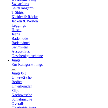
Sweatshirts
Shirts langarm
T-Shirts
Kleider & Röcke
Jacken & Westen
Leggings
Hosen
Jeans
Bademode
Bademäntel
Swimwear
Accessoires
Geschenkgutscheine
Jungs
Zur Kategorie Jungs
Jungs 0-3
Unterwäsche
Bodies
Unterhemden
Slips
Nachtwäsche
Schlafanzüge
Overalls
Oberbekleidung