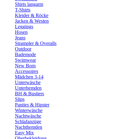
Shirts langarm
T-Shirts
Kleider & Röcke
Jacken & Westen
Leggings
Hosen
Jeans
Strampler & Overalls
Outdoor
Bademode
Swimwear
New Born
Accessoires
Mädchen 3-14
Unterwäsche
Unterhemden
BH & Bustiers
Slips
Panties & Hipster
Winterwäsche
Nachtwäsche
Schlafanzüge
Nachthemden
Easy Mix
Oberbekleidung